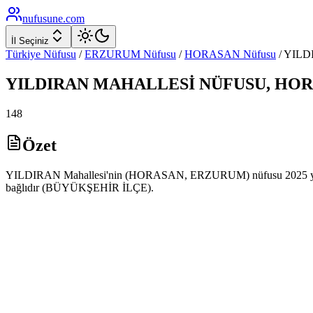
nufusune
.com
İl Seçiniz
Türkiye Nüfusu
/
ERZURUM
Nüfusu
/
HORASAN
Nüfusu
/
YILD
YILDIRAN
MAHALLESİ NÜFUSU,
HOR
148
Özet
YILDIRAN Mahallesi'nin (HORASAN, ERZURUM) nüfusu 2025 yılı AD
bağlıdır (BÜYÜKŞEHİR İLÇE).