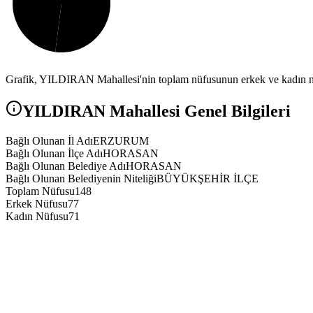
Grafik,
YILDIRAN
Mahallesi'nin toplam nüfusunun erkek ve kadın nü
YILDIRAN
Mahallesi Genel Bilgileri
Bağlı Olunan İl Adı
ERZURUM
Bağlı Olunan İlçe Adı
HORASAN
Bağlı Olunan Belediye Adı
HORASAN
Bağlı Olunan Belediyenin Niteliği
BÜYÜKŞEHİR İLÇE
Toplam Nüfusu
148
Erkek Nüfusu
77
Kadın Nüfusu
71