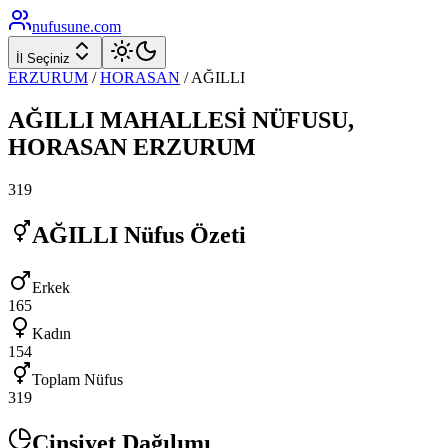
nufusune
.com
İl Seçiniz
ERZURUM
/
HORASAN
/
AĞILLI
AĞILLI
MAHALLESİ NÜFUSU,
HORASAN
ERZURUM
319
AĞILLI
Nüfus Özeti
Erkek
165
Kadın
154
Toplam Nüfus
319
Cinsiyet Dağılımı