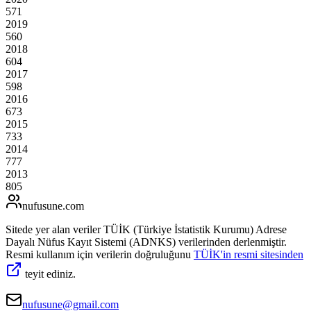
571
2019
560
2018
604
2017
598
2016
673
2015
733
2014
777
2013
805
nufusune
.com
Sitede yer alan veriler TÜİK (Türkiye İstatistik Kurumu) Adrese
Dayalı Nüfus Kayıt Sistemi (ADNKS) verilerinden derlenmiştir.
Resmi kullanım için verilerin doğruluğunu
TÜİK'in resmi sitesinden
teyit ediniz.
nufusune@gmail.com