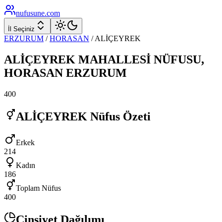
nufusune
.com
İl Seçiniz
ERZURUM
/
HORASAN
/
ALİÇEYREK
ALİÇEYREK
MAHALLESİ NÜFUSU,
HORASAN
ERZURUM
400
ALİÇEYREK
Nüfus Özeti
Erkek
214
Kadın
186
Toplam Nüfus
400
Cinsiyet Dağılımı