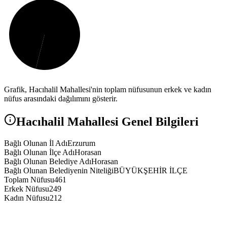
Grafik,
Hacıhalil
Mahallesi'nin toplam nüfusunun erkek ve kadın
nüfus arasındaki dağılımını gösterir.
Hacıhalil
Mahallesi Genel Bilgileri
Bağlı Olunan İl Adı
Erzurum
Bağlı Olunan İlçe Adı
Horasan
Bağlı Olunan Belediye Adı
Horasan
Bağlı Olunan Belediyenin Niteliği
BÜYÜKŞEHİR İLÇE
Toplam Nüfusu
461
Erkek Nüfusu
249
Kadın Nüfusu
212