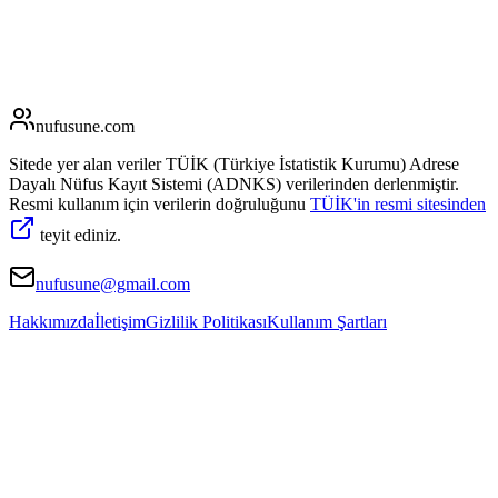
nufusune
.com
Sitede yer alan veriler TÜİK (Türkiye İstatistik Kurumu) Adrese
Dayalı Nüfus Kayıt Sistemi (ADNKS) verilerinden derlenmiştir.
Resmi kullanım için verilerin doğruluğunu
TÜİK'in resmi sitesinden
teyit ediniz.
nufusune@gmail.com
Hakkımızda
İletişim
Gizlilik Politikası
Kullanım Şartları