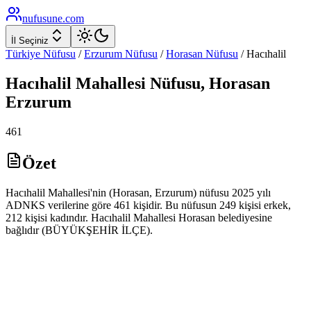
nufusune
.com
İl Seçiniz
Türkiye Nüfusu
/
Erzurum
Nüfusu
/
Horasan
Nüfusu
/
Hacıhalil
Hacıhalil
Mahallesi Nüfusu,
Horasan
Erzurum
461
Özet
Hacıhalil Mahallesi'nin (Horasan, Erzurum) nüfusu 2025 yılı
ADNKS verilerine göre 461 kişidir. Bu nüfusun 249 kişisi erkek,
212 kişisi kadındır. Hacıhalil Mahallesi Horasan belediyesine
bağlıdır (BÜYÜKŞEHİR İLÇE).