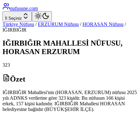
nufusune
.com
İl Seçiniz
Türkiye Nüfusu
/
ERZURUM
Nüfusu
/
HORASAN
Nüfusu
/
IĞIRBIĞIR
IĞIRBIĞIR
MAHALLESİ NÜFUSU,
HORASAN
ERZURUM
323
Özet
IĞIRBIĞIR Mahallesi'nin (HORASAN, ERZURUM) nüfusu 2025
yılı ADNKS verilerine göre 323 kişidir. Bu nüfusun 166 kişisi
erkek, 157 kişisi kadındır. IĞIRBIĞIR Mahallesi HORASAN
belediyesine bağlıdır (BÜYÜKŞEHİR İLÇE).