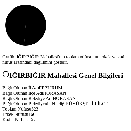
Grafik,
IĞIRBIĞIR
Mahallesi'nin toplam nüfusunun erkek ve kadın
nüfus arasındaki dağılımını gösterir.
IĞIRBIĞIR
Mahallesi Genel Bilgileri
Bağlı Olunan İl Adı
ERZURUM
Bağlı Olunan İlçe Adı
HORASAN
Bağlı Olunan Belediye Adı
HORASAN
Bağlı Olunan Belediyenin Niteliği
BÜYÜKŞEHİR İLÇE
Toplam Nüfusu
323
Erkek Nüfusu
166
Kadın Nüfusu
157