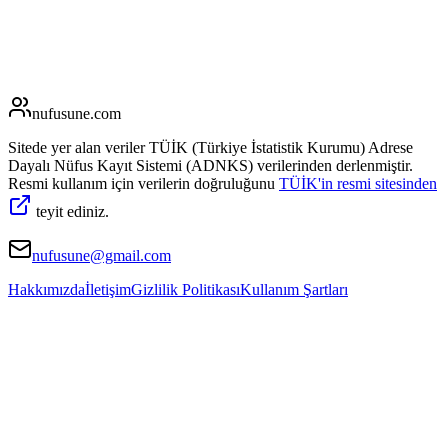
nufusune
.com
Sitede yer alan veriler TÜİK (Türkiye İstatistik Kurumu) Adrese
Dayalı Nüfus Kayıt Sistemi (ADNKS) verilerinden derlenmiştir.
Resmi kullanım için verilerin doğruluğunu
TÜİK'in resmi sitesinden
teyit ediniz.
nufusune@gmail.com
Hakkımızda
İletişim
Gizlilik Politikası
Kullanım Şartları