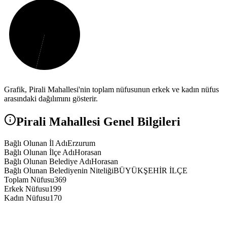
Grafik,
Pirali
Mahallesi'nin toplam nüfusunun erkek ve kadın nüfus
arasındaki dağılımını gösterir.
Pirali
Mahallesi Genel Bilgileri
Bağlı Olunan İl Adı
Erzurum
Bağlı Olunan İlçe Adı
Horasan
Bağlı Olunan Belediye Adı
Horasan
Bağlı Olunan Belediyenin Niteliği
BÜYÜKŞEHİR İLÇE
Toplam Nüfusu
369
Erkek Nüfusu
199
Kadın Nüfusu
170