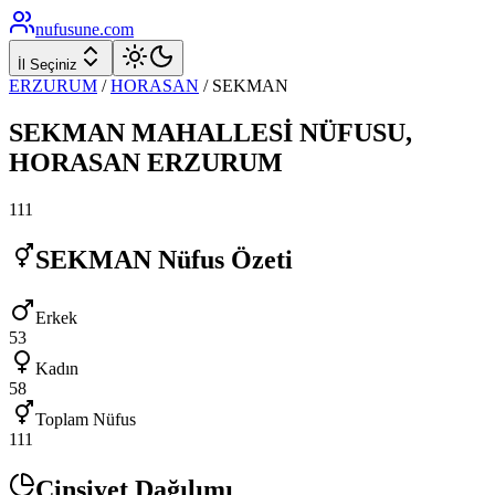
nufusune
.com
İl Seçiniz
ERZURUM
/
HORASAN
/
SEKMAN
SEKMAN
MAHALLESİ NÜFUSU,
HORASAN
ERZURUM
111
SEKMAN
Nüfus Özeti
Erkek
53
Kadın
58
Toplam Nüfus
111
Cinsiyet Dağılımı