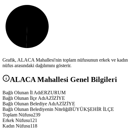
Grafik,
ALACA
Mahallesi'nin toplam nüfusunun erkek ve kadın
nüfus arasındaki dağılımını gösterir.
ALACA
Mahallesi Genel Bilgileri
Bağlı Olunan İl Adı
ERZURUM
Bağlı Olunan İlçe Adı
AZİZİYE
Bağlı Olunan Belediye Adı
AZİZİYE
Bağlı Olunan Belediyenin Niteliği
BÜYÜKŞEHİR İLÇE
Toplam Nüfusu
239
Erkek Nüfusu
121
Kadın Nüfusu
118