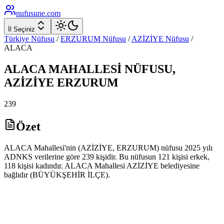
nufusune
.com
İl Seçiniz
Türkiye Nüfusu
/
ERZURUM
Nüfusu
/
AZİZİYE
Nüfusu
/
ALACA
ALACA
MAHALLESİ NÜFUSU,
AZİZİYE
ERZURUM
239
Özet
ALACA Mahallesi'nin (AZİZİYE, ERZURUM) nüfusu 2025 yılı
ADNKS verilerine göre 239 kişidir. Bu nüfusun 121 kişisi erkek,
118 kişisi kadındır. ALACA Mahallesi AZİZİYE belediyesine
bağlıdır (BÜYÜKŞEHİR İLÇE).