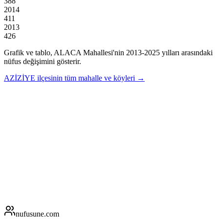
388
2014
411
2013
426
Grafik ve tablo,
ALACA
Mahallesi'nin
2013
-
2025
yılları arasındaki
nüfus değişimini gösterir.
AZİZİYE
ilçesinin tüm mahalle ve köyleri →
nufusune
.com