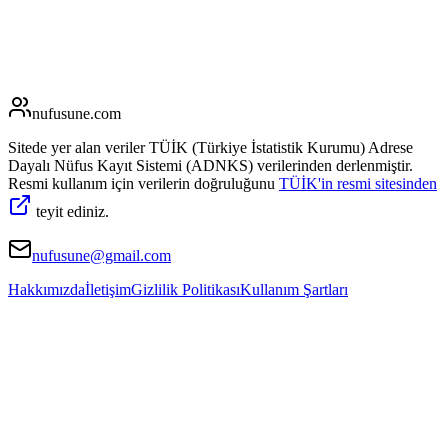
nufusune
.com
Sitede yer alan veriler TÜİK (Türkiye İstatistik Kurumu) Adrese
Dayalı Nüfus Kayıt Sistemi (ADNKS) verilerinden derlenmiştir.
Resmi kullanım için verilerin doğruluğunu
TÜİK'in resmi sitesinden
teyit ediniz.
nufusune@gmail.com
Hakkımızda
İletişim
Gizlilik Politikası
Kullanım Şartları