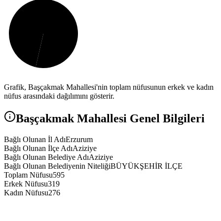
Grafik,
Başçakmak
Mahallesi'nin toplam nüfusunun erkek ve kadın
nüfus arasındaki dağılımını gösterir.
Başçakmak
Mahallesi Genel Bilgileri
Bağlı Olunan İl Adı
Erzurum
Bağlı Olunan İlçe Adı
Aziziye
Bağlı Olunan Belediye Adı
Aziziye
Bağlı Olunan Belediyenin Niteliği
BÜYÜKŞEHİR İLÇE
Toplam Nüfusu
595
Erkek Nüfusu
319
Kadın Nüfusu
276