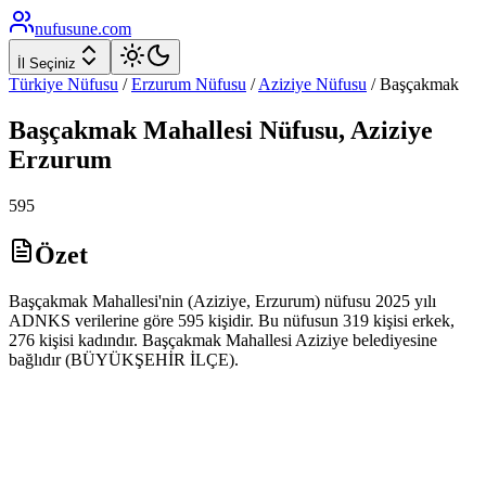
nufusune
.com
İl Seçiniz
Türkiye Nüfusu
/
Erzurum
Nüfusu
/
Aziziye
Nüfusu
/
Başçakmak
Başçakmak
Mahallesi Nüfusu,
Aziziye
Erzurum
595
Özet
Başçakmak Mahallesi'nin (Aziziye, Erzurum) nüfusu 2025 yılı
ADNKS verilerine göre 595 kişidir. Bu nüfusun 319 kişisi erkek,
276 kişisi kadındır. Başçakmak Mahallesi Aziziye belediyesine
bağlıdır (BÜYÜKŞEHİR İLÇE).