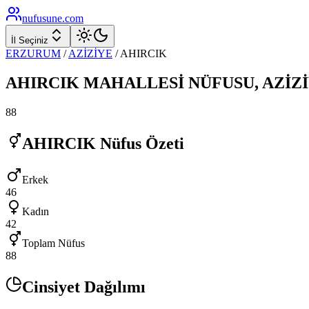
nufusune
.com
İl Seçiniz
ERZURUM
/
AZİZİYE
/
AHIRCIK
AHIRCIK
MAHALLESİ NÜFUSU,
AZİZ
88
AHIRCIK
Nüfus Özeti
Erkek
46
Kadın
42
Toplam Nüfus
88
Cinsiyet Dağılımı