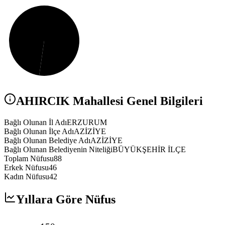
AHIRCIK
Mahallesi Genel Bilgileri
Bağlı Olunan İl Adı
ERZURUM
Bağlı Olunan İlçe Adı
AZİZİYE
Bağlı Olunan Belediye Adı
AZİZİYE
Bağlı Olunan Belediyenin Niteliği
BÜYÜKŞEHİR İLÇE
Toplam Nüfusu
88
Erkek Nüfusu
46
Kadın Nüfusu
42
Yıllara Göre Nüfus