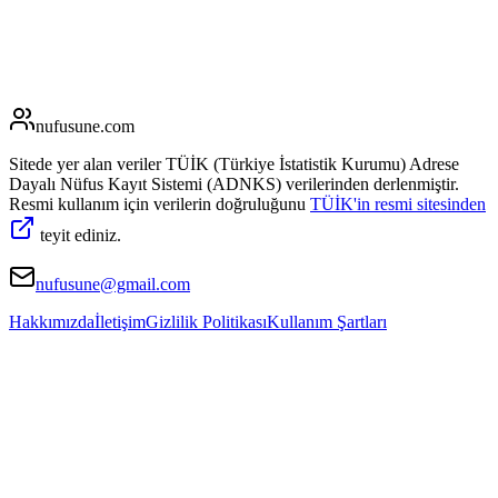
nufusune
.com
Sitede yer alan veriler TÜİK (Türkiye İstatistik Kurumu) Adrese
Dayalı Nüfus Kayıt Sistemi (ADNKS) verilerinden derlenmiştir.
Resmi kullanım için verilerin doğruluğunu
TÜİK'in resmi sitesinden
teyit ediniz.
nufusune@gmail.com
Hakkımızda
İletişim
Gizlilik Politikası
Kullanım Şartları