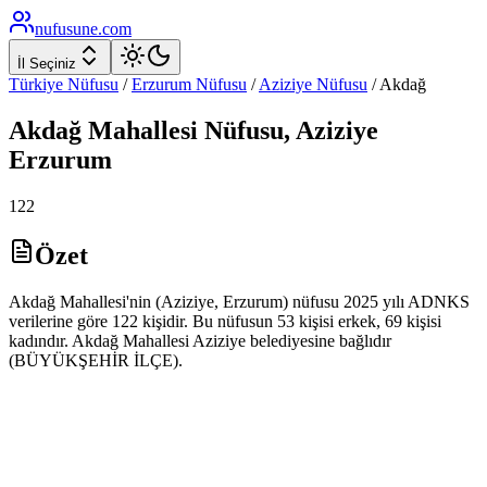
nufusune
.com
İl Seçiniz
Türkiye Nüfusu
/
Erzurum
Nüfusu
/
Aziziye
Nüfusu
/
Akdağ
Akdağ
Mahallesi Nüfusu,
Aziziye
Erzurum
122
Özet
Akdağ Mahallesi'nin (Aziziye, Erzurum) nüfusu 2025 yılı ADNKS
verilerine göre 122 kişidir. Bu nüfusun 53 kişisi erkek, 69 kişisi
kadındır. Akdağ Mahallesi Aziziye belediyesine bağlıdır
(BÜYÜKŞEHİR İLÇE).