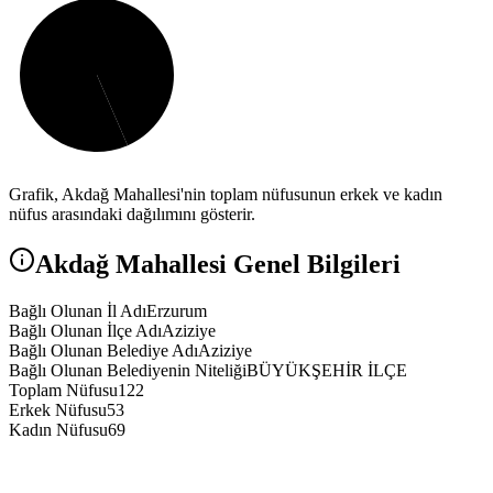
Grafik,
Akdağ
Mahallesi'nin toplam nüfusunun erkek ve kadın
nüfus arasındaki dağılımını gösterir.
Akdağ
Mahallesi Genel Bilgileri
Bağlı Olunan İl Adı
Erzurum
Bağlı Olunan İlçe Adı
Aziziye
Bağlı Olunan Belediye Adı
Aziziye
Bağlı Olunan Belediyenin Niteliği
BÜYÜKŞEHİR İLÇE
Toplam Nüfusu
122
Erkek Nüfusu
53
Kadın Nüfusu
69