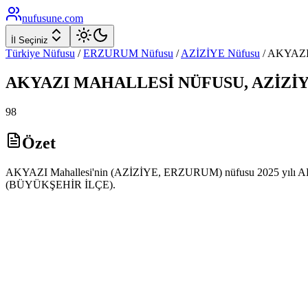
nufusune
.com
İl Seçiniz
Türkiye Nüfusu
/
ERZURUM
Nüfusu
/
AZİZİYE
Nüfusu
/
AKYAZ
AKYAZI
MAHALLESİ NÜFUSU,
AZİZİ
98
Özet
AKYAZI Mahallesi'nin (AZİZİYE, ERZURUM) nüfusu 2025 yılı ADNKS v
(BÜYÜKŞEHİR İLÇE).