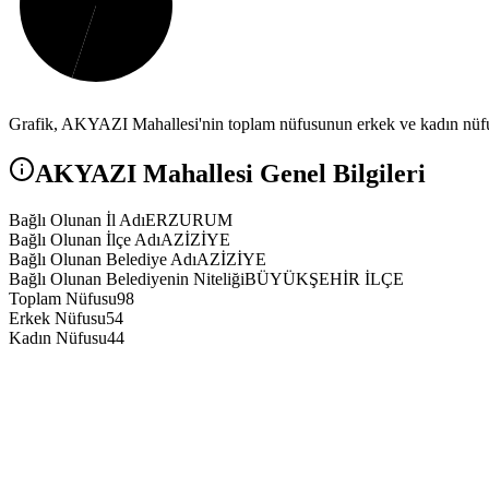
Grafik,
AKYAZI
Mahallesi'nin toplam nüfusunun erkek ve kadın nüfus
AKYAZI
Mahallesi Genel Bilgileri
Bağlı Olunan İl Adı
ERZURUM
Bağlı Olunan İlçe Adı
AZİZİYE
Bağlı Olunan Belediye Adı
AZİZİYE
Bağlı Olunan Belediyenin Niteliği
BÜYÜKŞEHİR İLÇE
Toplam Nüfusu
98
Erkek Nüfusu
54
Kadın Nüfusu
44