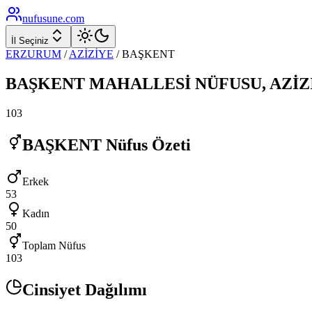
nufusune
.com
İl Seçiniz
ERZURUM
/
AZİZİYE
/
BAŞKENT
BAŞKENT
MAHALLESİ NÜFUSU,
AZİZ
103
BAŞKENT
Nüfus Özeti
Erkek
53
Kadın
50
Toplam Nüfus
103
Cinsiyet Dağılımı