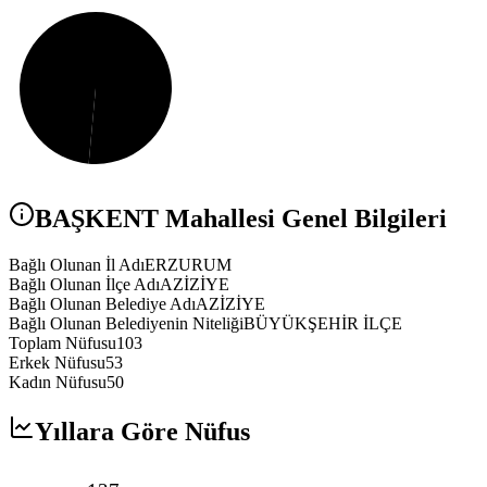
BAŞKENT
Mahallesi Genel Bilgileri
Bağlı Olunan İl Adı
ERZURUM
Bağlı Olunan İlçe Adı
AZİZİYE
Bağlı Olunan Belediye Adı
AZİZİYE
Bağlı Olunan Belediyenin Niteliği
BÜYÜKŞEHİR İLÇE
Toplam Nüfusu
103
Erkek Nüfusu
53
Kadın Nüfusu
50
Yıllara Göre Nüfus