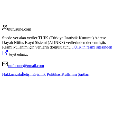
nufusune
.com
Sitede yer alan veriler TÜİK (Türkiye İstatistik Kurumu) Adrese
Dayalı Nüfus Kayıt Sistemi (ADNKS) verilerinden derlenmiştir.
Resmi kullanım için verilerin doğruluğunu
TÜİK'in resmi sitesinden
teyit ediniz.
nufusune@gmail.com
Hakkımızda
İletişim
Gizlilik Politikası
Kullanım Şartları