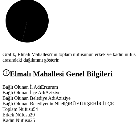
Grafik,
Elmalı
Mahallesi'nin toplam nüfusunun erkek ve kadın nüfus
arasındaki dağılımını gösterir.
Elmalı
Mahallesi Genel Bilgileri
Bağlı Olunan İl Adı
Erzurum
Bağlı Olunan İlçe Adı
Aziziye
Bağlı Olunan Belediye Adı
Aziziye
Bağlı Olunan Belediyenin Niteliği
BÜYÜKŞEHİR İLÇE
Toplam Nüfusu
54
Erkek Nüfusu
29
Kadın Nüfusu
25