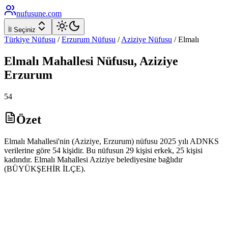
nufusune
.com
İl Seçiniz
Türkiye Nüfusu
/
Erzurum
Nüfusu
/
Aziziye
Nüfusu
/
Elmalı
Elmalı
Mahallesi Nüfusu,
Aziziye
Erzurum
54
Özet
Elmalı Mahallesi'nin (Aziziye, Erzurum) nüfusu 2025 yılı ADNKS
verilerine göre 54 kişidir. Bu nüfusun 29 kişisi erkek, 25 kişisi
kadındır. Elmalı Mahallesi Aziziye belediyesine bağlıdır
(BÜYÜKŞEHİR İLÇE).