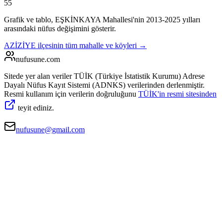
55
Grafik ve tablo,
EŞKİNKAYA
Mahallesi'nin
2013
-
2025
yılları
arasındaki nüfus değişimini gösterir.
AZİZİYE
ilçesinin tüm mahalle ve köyleri →
nufusune
.com
Sitede yer alan veriler TÜİK (Türkiye İstatistik Kurumu) Adrese
Dayalı Nüfus Kayıt Sistemi (ADNKS) verilerinden derlenmiştir.
Resmi kullanım için verilerin doğruluğunu
TÜİK'in resmi sitesinden
teyit ediniz.
nufusune@gmail.com