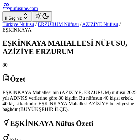
nufusune
.com
İl Seçiniz
Türkiye Nüfusu
/
ERZURUM
Nüfusu
/
AZİZİYE
Nüfusu
/
EŞKİNKAYA
EŞKİNKAYA
MAHALLESİ NÜFUSU,
AZİZİYE
ERZURUM
80
Özet
EŞKİNKAYA Mahallesi'nin (AZİZİYE, ERZURUM) nüfusu 2025
yılı ADNKS verilerine göre 80 kişidir. Bu nüfusun 40 kişisi erkek,
40 kişisi kadındır. EŞKİNKAYA Mahallesi AZİZİYE belediyesine
bağlıdır (BÜYÜKŞEHİR İLÇE).
EŞKİNKAYA
Nüfus Özeti
Erkek