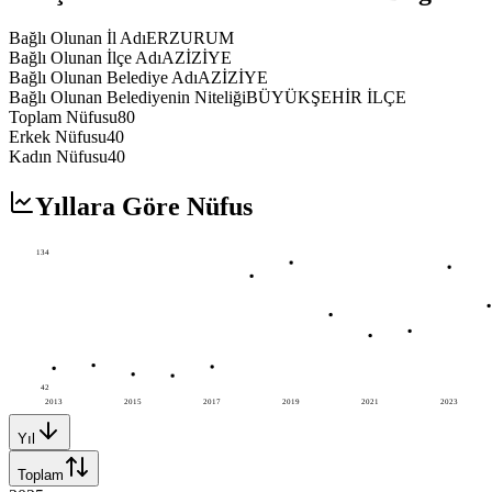
Bağlı Olunan İl Adı
ERZURUM
Bağlı Olunan İlçe Adı
AZİZİYE
Bağlı Olunan Belediye Adı
AZİZİYE
Bağlı Olunan Belediyenin Niteliği
BÜYÜKŞEHİR İLÇE
Toplam Nüfusu
80
Erkek Nüfusu
40
Kadın Nüfusu
40
Yıllara Göre Nüfus
134
42
2013
2015
2017
2019
2021
2023
Yıl
Toplam