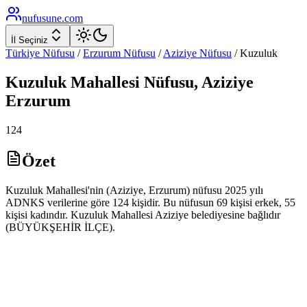
nufusune
.com
İl Seçiniz
Türkiye Nüfusu
/
Erzurum
Nüfusu
/
Aziziye
Nüfusu
/
Kuzuluk
Kuzuluk
Mahallesi Nüfusu,
Aziziye
Erzurum
124
Özet
Kuzuluk Mahallesi'nin (Aziziye, Erzurum) nüfusu 2025 yılı
ADNKS verilerine göre 124 kişidir. Bu nüfusun 69 kişisi erkek, 55
kişisi kadındır. Kuzuluk Mahallesi Aziziye belediyesine bağlıdır
(BÜYÜKŞEHİR İLÇE).