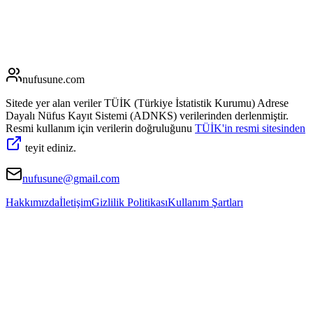
nufusune
.com
Sitede yer alan veriler TÜİK (Türkiye İstatistik Kurumu) Adrese
Dayalı Nüfus Kayıt Sistemi (ADNKS) verilerinden derlenmiştir.
Resmi kullanım için verilerin doğruluğunu
TÜİK'in resmi sitesinden
teyit ediniz.
nufusune@gmail.com
Hakkımızda
İletişim
Gizlilik Politikası
Kullanım Şartları