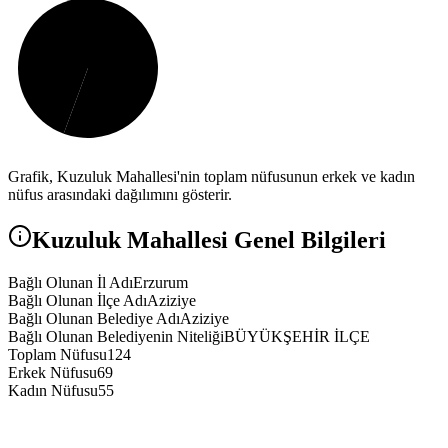
Grafik,
Kuzuluk
Mahallesi'nin toplam nüfusunun erkek ve kadın
nüfus arasındaki dağılımını gösterir.
Kuzuluk
Mahallesi Genel Bilgileri
Bağlı Olunan İl Adı
Erzurum
Bağlı Olunan İlçe Adı
Aziziye
Bağlı Olunan Belediye Adı
Aziziye
Bağlı Olunan Belediyenin Niteliği
BÜYÜKŞEHİR İLÇE
Toplam Nüfusu
124
Erkek Nüfusu
69
Kadın Nüfusu
55