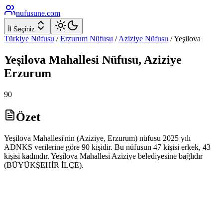
nufusune
.com
İl Seçiniz
Türkiye Nüfusu
/
Erzurum
Nüfusu
/
Aziziye
Nüfusu
/
Yeşilova
Yeşilova
Mahallesi Nüfusu,
Aziziye
Erzurum
90
Özet
Yeşilova Mahallesi'nin (Aziziye, Erzurum) nüfusu 2025 yılı
ADNKS verilerine göre 90 kişidir. Bu nüfusun 47 kişisi erkek, 43
kişisi kadındır. Yeşilova Mahallesi Aziziye belediyesine bağlıdır
(BÜYÜKŞEHİR İLÇE).