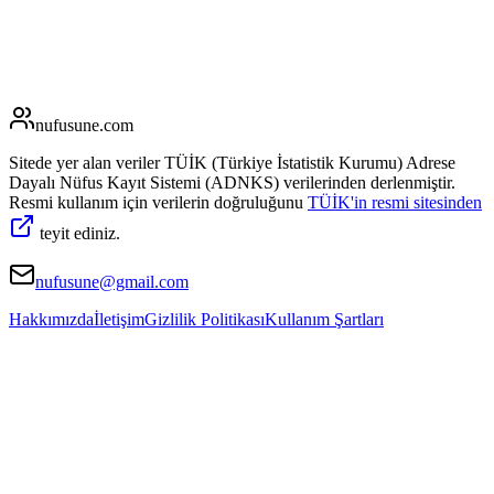
nufusune
.com
Sitede yer alan veriler TÜİK (Türkiye İstatistik Kurumu) Adrese
Dayalı Nüfus Kayıt Sistemi (ADNKS) verilerinden derlenmiştir.
Resmi kullanım için verilerin doğruluğunu
TÜİK'in resmi sitesinden
teyit ediniz.
nufusune@gmail.com
Hakkımızda
İletişim
Gizlilik Politikası
Kullanım Şartları