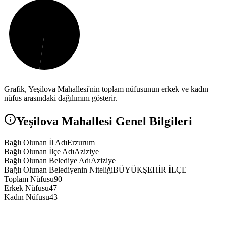
Grafik,
Yeşilova
Mahallesi'nin toplam nüfusunun erkek ve kadın
nüfus arasındaki dağılımını gösterir.
Yeşilova
Mahallesi Genel Bilgileri
Bağlı Olunan İl Adı
Erzurum
Bağlı Olunan İlçe Adı
Aziziye
Bağlı Olunan Belediye Adı
Aziziye
Bağlı Olunan Belediyenin Niteliği
BÜYÜKŞEHİR İLÇE
Toplam Nüfusu
90
Erkek Nüfusu
47
Kadın Nüfusu
43