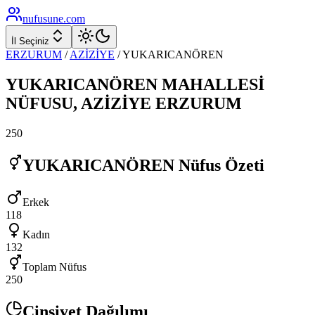
nufusune
.com
İl Seçiniz
ERZURUM
/
AZİZİYE
/
YUKARICANÖREN
YUKARICANÖREN
MAHALLESİ
NÜFUSU,
AZİZİYE
ERZURUM
250
YUKARICANÖREN
Nüfus Özeti
Erkek
118
Kadın
132
Toplam Nüfus
250
Cinsiyet Dağılımı