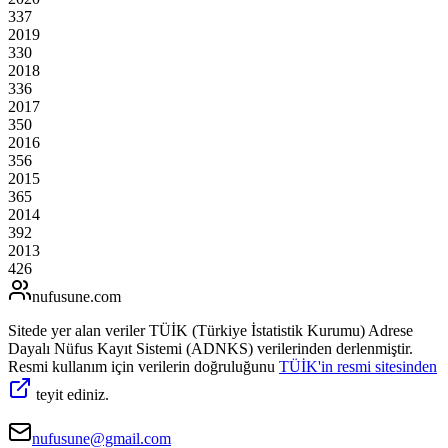
337
2019
330
2018
336
2017
350
2016
356
2015
365
2014
392
2013
426
nufusune
.com
Sitede yer alan veriler TÜİK (Türkiye İstatistik Kurumu) Adrese
Dayalı Nüfus Kayıt Sistemi (ADNKS) verilerinden derlenmiştir.
Resmi kullanım için verilerin doğruluğunu
TÜİK'in resmi sitesinden
teyit ediniz.
nufusune@gmail.com