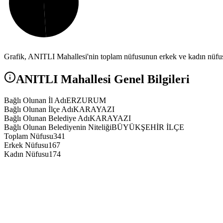
Grafik,
ANITLI
Mahallesi'nin toplam nüfusunun erkek ve kadın nüfus 
ANITLI
Mahallesi Genel Bilgileri
Bağlı Olunan İl Adı
ERZURUM
Bağlı Olunan İlçe Adı
KARAYAZI
Bağlı Olunan Belediye Adı
KARAYAZI
Bağlı Olunan Belediyenin Niteliği
BÜYÜKŞEHİR İLÇE
Toplam Nüfusu
341
Erkek Nüfusu
167
Kadın Nüfusu
174