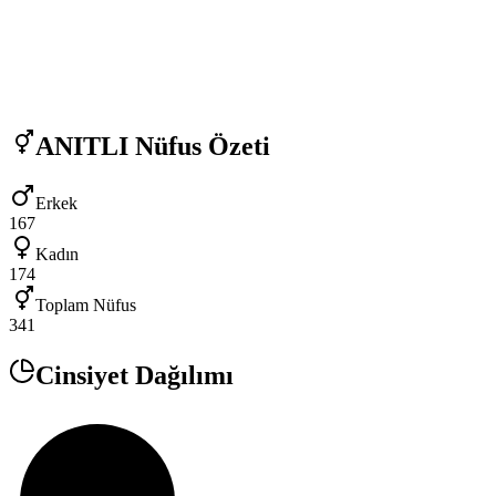
ANITLI
Nüfus Özeti
Erkek
167
Kadın
174
Toplam Nüfus
341
Cinsiyet Dağılımı