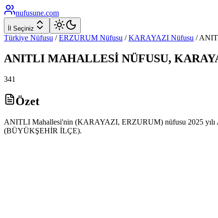
nufusune
.com
İl Seçiniz
Türkiye Nüfusu
/
ERZURUM
Nüfusu
/
KARAYAZI
Nüfusu
/
ANIT
ANITLI
MAHALLESİ NÜFUSU,
KARAY
341
Özet
ANITLI Mahallesi'nin (KARAYAZI, ERZURUM) nüfusu 2025 yılı ADNKS
(BÜYÜKŞEHİR İLÇE).