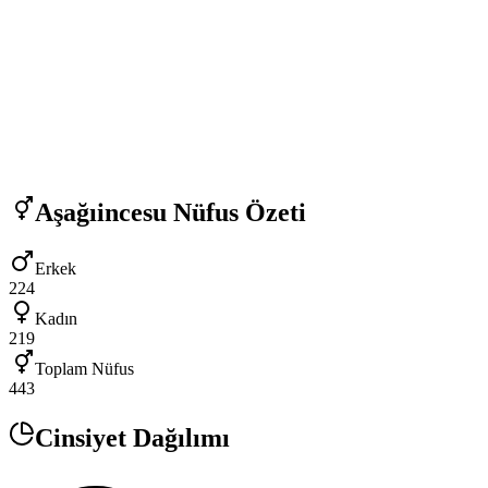
Aşağıincesu
Nüfus Özeti
Erkek
224
Kadın
219
Toplam Nüfus
443
Cinsiyet Dağılımı