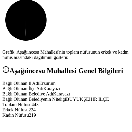
Grafik,
Aşağıincesu
Mahallesi'nin toplam nüfusunun erkek ve kadın
nüfus arasındaki dağılımını gösterir.
Aşağıincesu
Mahallesi Genel Bilgileri
Bağlı Olunan İl Adı
Erzurum
Bağlı Olunan İlçe Adı
Karayazı
Bağlı Olunan Belediye Adı
Karayazı
Bağlı Olunan Belediyenin Niteliği
BÜYÜKŞEHİR İLÇE
Toplam Nüfusu
443
Erkek Nüfusu
224
Kadın Nüfusu
219