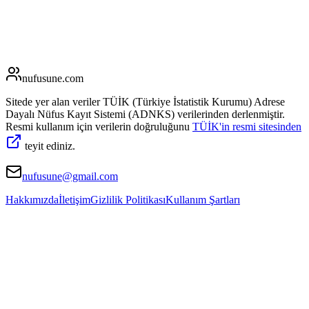
nufusune
.com
Sitede yer alan veriler TÜİK (Türkiye İstatistik Kurumu) Adrese
Dayalı Nüfus Kayıt Sistemi (ADNKS) verilerinden derlenmiştir.
Resmi kullanım için verilerin doğruluğunu
TÜİK'in resmi sitesinden
teyit ediniz.
nufusune@gmail.com
Hakkımızda
İletişim
Gizlilik Politikası
Kullanım Şartları