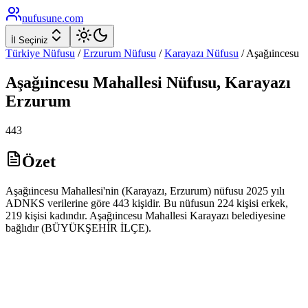
nufusune
.com
İl Seçiniz
Türkiye Nüfusu
/
Erzurum
Nüfusu
/
Karayazı
Nüfusu
/
Aşağıincesu
Aşağıincesu
Mahallesi Nüfusu,
Karayazı
Erzurum
443
Özet
Aşağıincesu Mahallesi'nin (Karayazı, Erzurum) nüfusu 2025 yılı
ADNKS verilerine göre 443 kişidir. Bu nüfusun 224 kişisi erkek,
219 kişisi kadındır. Aşağıincesu Mahallesi Karayazı belediyesine
bağlıdır (BÜYÜKŞEHİR İLÇE).