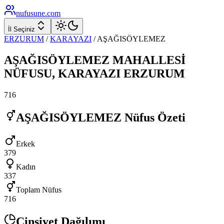
nufusune
.com
İl Seçiniz
ERZURUM
/
KARAYAZI
/
AŞAĞISÖYLEMEZ
AŞAĞISÖYLEMEZ
MAHALLESİ
NÜFUSU,
KARAYAZI
ERZURUM
716
AŞAĞISÖYLEMEZ
Nüfus Özeti
Erkek
379
Kadın
337
Toplam Nüfus
716
Cinsiyet Dağılımı