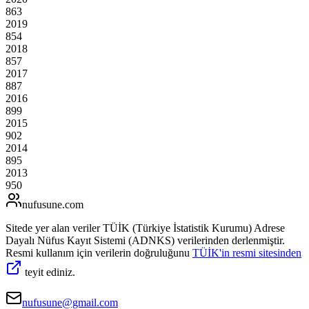
863
2019
854
2018
857
2017
887
2016
899
2015
902
2014
895
2013
950
nufusune
.com
Sitede yer alan veriler TÜİK (Türkiye İstatistik Kurumu) Adrese
Dayalı Nüfus Kayıt Sistemi (ADNKS) verilerinden derlenmiştir.
Resmi kullanım için verilerin doğruluğunu
TÜİK'in resmi sitesinden
teyit ediniz.
nufusune@gmail.com