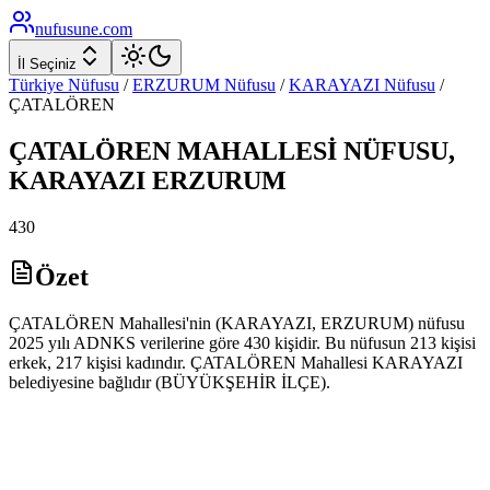
nufusune
.com
İl Seçiniz
Türkiye Nüfusu
/
ERZURUM
Nüfusu
/
KARAYAZI
Nüfusu
/
ÇATALÖREN
ÇATALÖREN
MAHALLESİ NÜFUSU,
KARAYAZI
ERZURUM
430
Özet
ÇATALÖREN Mahallesi'nin (KARAYAZI, ERZURUM) nüfusu
2025 yılı ADNKS verilerine göre 430 kişidir. Bu nüfusun 213 kişisi
erkek, 217 kişisi kadındır. ÇATALÖREN Mahallesi KARAYAZI
belediyesine bağlıdır (BÜYÜKŞEHİR İLÇE).