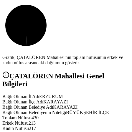
Grafik,
ÇATALÖREN
Mahallesi'nin toplam nüfusunun erkek ve
kadın nüfus arasındaki dağılımını gösterir.
ÇATALÖREN
Mahallesi Genel
Bilgileri
Bağlı Olunan İl Adı
ERZURUM
Bağlı Olunan İlçe Adı
KARAYAZI
Bağlı Olunan Belediye Adı
KARAYAZI
Bağlı Olunan Belediyenin Niteliği
BÜYÜKŞEHİR İLÇE
Toplam Nüfusu
430
Erkek Nüfusu
213
Kadın Nüfusu
217