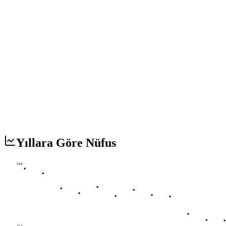
Yıllara Göre Nüfus
544
412