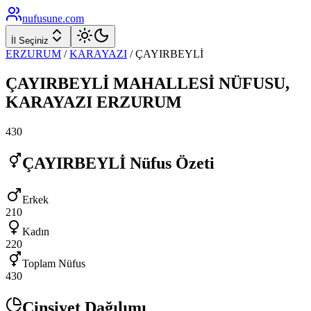
nufusune
.com
İl Seçiniz
ERZURUM
/
KARAYAZI
/
ÇAYIRBEYLİ
ÇAYIRBEYLİ
MAHALLESİ NÜFUSU,
KARAYAZI
ERZURUM
430
ÇAYIRBEYLİ
Nüfus Özeti
Erkek
210
Kadın
220
Toplam Nüfus
430
Cinsiyet Dağılımı