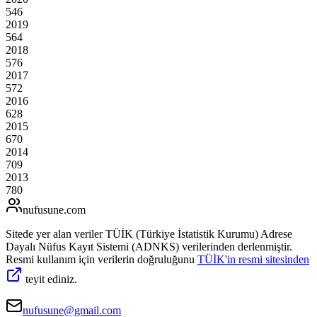
546
2019
564
2018
576
2017
572
2016
628
2015
670
2014
709
2013
780
nufusune
.com
Sitede yer alan veriler TÜİK (Türkiye İstatistik Kurumu) Adrese
Dayalı Nüfus Kayıt Sistemi (ADNKS) verilerinden derlenmiştir.
Resmi kullanım için verilerin doğruluğunu
TÜİK'in resmi sitesinden
teyit ediniz.
nufusune@gmail.com