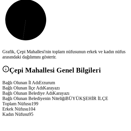
Grafik,
Çepi
Mahallesi'nin toplam nüfusunun erkek ve kadın nüfus
arasındaki dağılımını gösterir.
Çepi
Mahallesi Genel Bilgileri
Bağlı Olunan İl Adı
Erzurum
Bağlı Olunan İlçe Adı
Karayazı
Bağlı Olunan Belediye Adı
Karayazı
Bağlı Olunan Belediyenin Niteliği
BÜYÜKŞEHİR İLÇE
Toplam Nüfusu
199
Erkek Nüfusu
104
Kadın Nüfusu
95