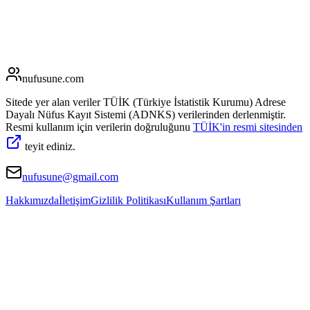
nufusune
.com
Sitede yer alan veriler TÜİK (Türkiye İstatistik Kurumu) Adrese
Dayalı Nüfus Kayıt Sistemi (ADNKS) verilerinden derlenmiştir.
Resmi kullanım için verilerin doğruluğunu
TÜİK'in resmi sitesinden
teyit ediniz.
nufusune@gmail.com
Hakkımızda
İletişim
Gizlilik Politikası
Kullanım Şartları