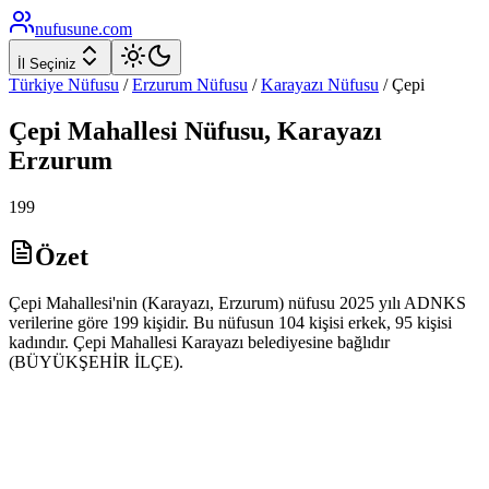
nufusune
.com
İl Seçiniz
Türkiye Nüfusu
/
Erzurum
Nüfusu
/
Karayazı
Nüfusu
/
Çepi
Çepi
Mahallesi Nüfusu,
Karayazı
Erzurum
199
Özet
Çepi Mahallesi'nin (Karayazı, Erzurum) nüfusu 2025 yılı ADNKS
verilerine göre 199 kişidir. Bu nüfusun 104 kişisi erkek, 95 kişisi
kadındır. Çepi Mahallesi Karayazı belediyesine bağlıdır
(BÜYÜKŞEHİR İLÇE).