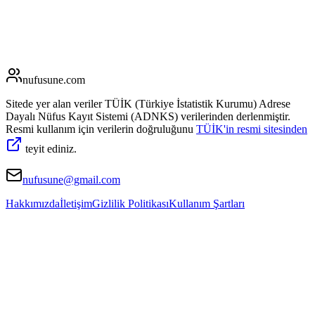
nufusune
.com
Sitede yer alan veriler TÜİK (Türkiye İstatistik Kurumu) Adrese
Dayalı Nüfus Kayıt Sistemi (ADNKS) verilerinden derlenmiştir.
Resmi kullanım için verilerin doğruluğunu
TÜİK'in resmi sitesinden
teyit ediniz.
nufusune@gmail.com
Hakkımızda
İletişim
Gizlilik Politikası
Kullanım Şartları