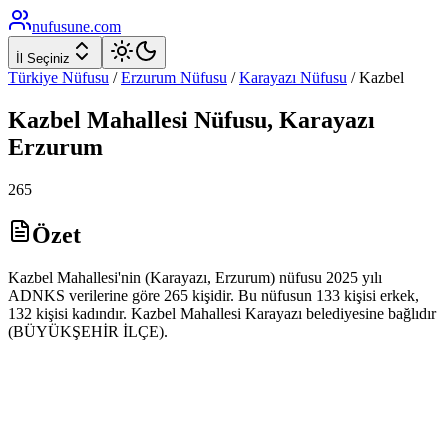
nufusune
.com
İl Seçiniz
Türkiye Nüfusu
/
Erzurum
Nüfusu
/
Karayazı
Nüfusu
/
Kazbel
Kazbel
Mahallesi Nüfusu,
Karayazı
Erzurum
265
Özet
Kazbel Mahallesi'nin (Karayazı, Erzurum) nüfusu 2025 yılı
ADNKS verilerine göre 265 kişidir. Bu nüfusun 133 kişisi erkek,
132 kişisi kadındır. Kazbel Mahallesi Karayazı belediyesine bağlıdır
(BÜYÜKŞEHİR İLÇE).