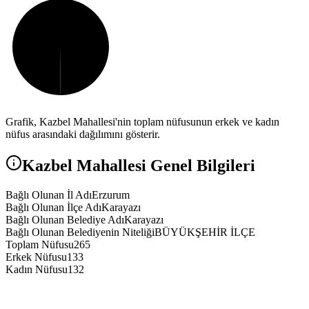
Grafik,
Kazbel
Mahallesi'nin toplam nüfusunun erkek ve kadın
nüfus arasındaki dağılımını gösterir.
Kazbel
Mahallesi Genel Bilgileri
Bağlı Olunan İl Adı
Erzurum
Bağlı Olunan İlçe Adı
Karayazı
Bağlı Olunan Belediye Adı
Karayazı
Bağlı Olunan Belediyenin Niteliği
BÜYÜKŞEHİR İLÇE
Toplam Nüfusu
265
Erkek Nüfusu
133
Kadın Nüfusu
132