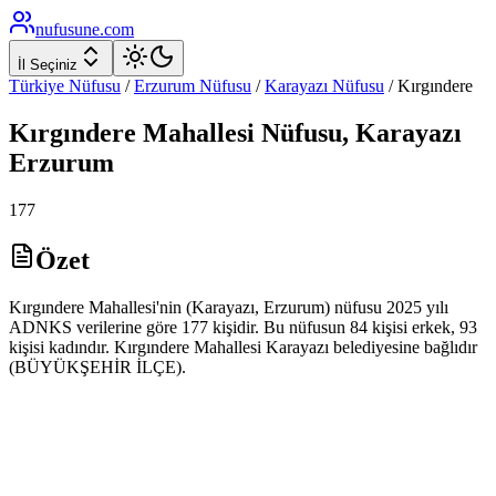
nufusune
.com
İl Seçiniz
Türkiye Nüfusu
/
Erzurum
Nüfusu
/
Karayazı
Nüfusu
/
Kırgındere
Kırgındere
Mahallesi Nüfusu,
Karayazı
Erzurum
177
Özet
Kırgındere Mahallesi'nin (Karayazı, Erzurum) nüfusu 2025 yılı
ADNKS verilerine göre 177 kişidir. Bu nüfusun 84 kişisi erkek, 93
kişisi kadındır. Kırgındere Mahallesi Karayazı belediyesine bağlıdır
(BÜYÜKŞEHİR İLÇE).