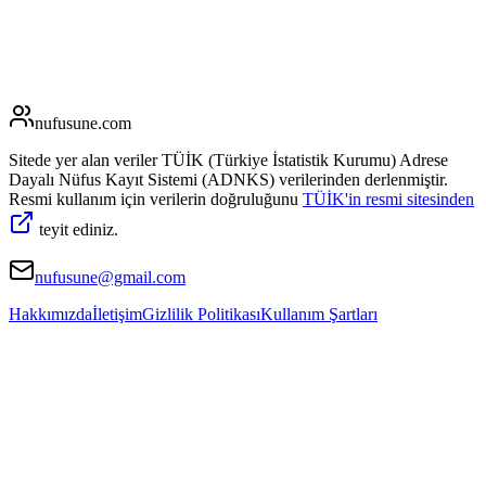
nufusune
.com
Sitede yer alan veriler TÜİK (Türkiye İstatistik Kurumu) Adrese
Dayalı Nüfus Kayıt Sistemi (ADNKS) verilerinden derlenmiştir.
Resmi kullanım için verilerin doğruluğunu
TÜİK'in resmi sitesinden
teyit ediniz.
nufusune@gmail.com
Hakkımızda
İletişim
Gizlilik Politikası
Kullanım Şartları