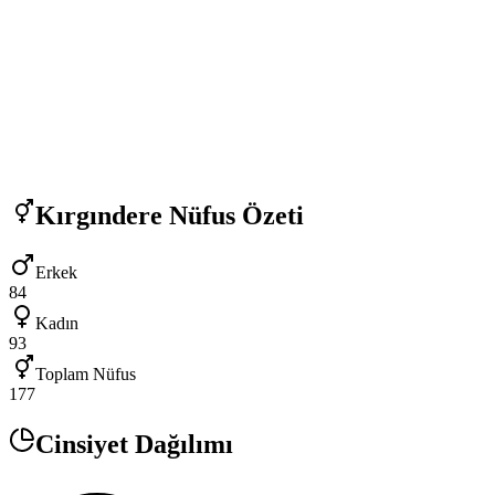
Kırgındere
Nüfus Özeti
Erkek
84
Kadın
93
Toplam Nüfus
177
Cinsiyet Dağılımı