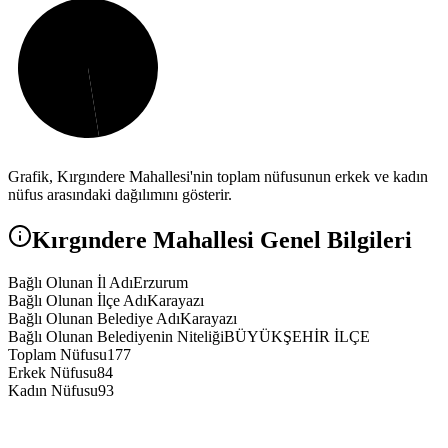
Grafik,
Kırgındere
Mahallesi'nin toplam nüfusunun erkek ve kadın
nüfus arasındaki dağılımını gösterir.
Kırgındere
Mahallesi Genel Bilgileri
Bağlı Olunan İl Adı
Erzurum
Bağlı Olunan İlçe Adı
Karayazı
Bağlı Olunan Belediye Adı
Karayazı
Bağlı Olunan Belediyenin Niteliği
BÜYÜKŞEHİR İLÇE
Toplam Nüfusu
177
Erkek Nüfusu
84
Kadın Nüfusu
93