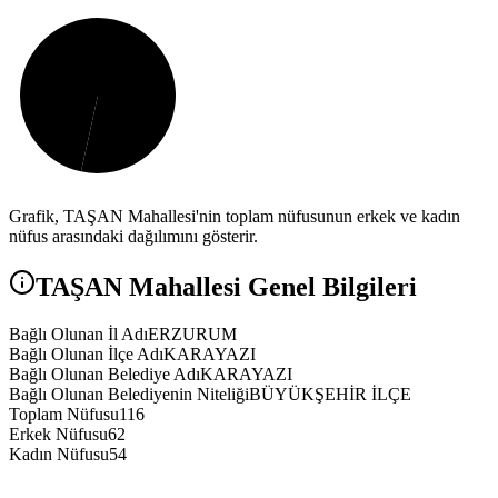
Grafik,
TAŞAN
Mahallesi'nin toplam nüfusunun erkek ve kadın
nüfus arasındaki dağılımını gösterir.
TAŞAN
Mahallesi Genel Bilgileri
Bağlı Olunan İl Adı
ERZURUM
Bağlı Olunan İlçe Adı
KARAYAZI
Bağlı Olunan Belediye Adı
KARAYAZI
Bağlı Olunan Belediyenin Niteliği
BÜYÜKŞEHİR İLÇE
Toplam Nüfusu
116
Erkek Nüfusu
62
Kadın Nüfusu
54