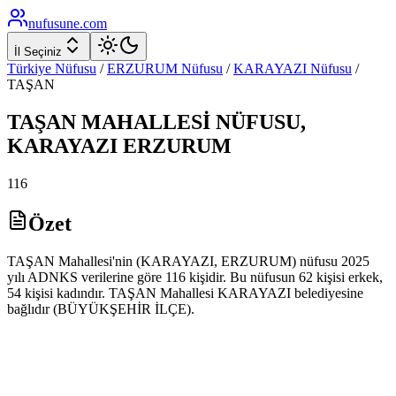
nufusune
.com
İl Seçiniz
Türkiye Nüfusu
/
ERZURUM
Nüfusu
/
KARAYAZI
Nüfusu
/
TAŞAN
TAŞAN
MAHALLESİ NÜFUSU,
KARAYAZI
ERZURUM
116
Özet
TAŞAN Mahallesi'nin (KARAYAZI, ERZURUM) nüfusu 2025
yılı ADNKS verilerine göre 116 kişidir. Bu nüfusun 62 kişisi erkek,
54 kişisi kadındır. TAŞAN Mahallesi KARAYAZI belediyesine
bağlıdır (BÜYÜKŞEHİR İLÇE).