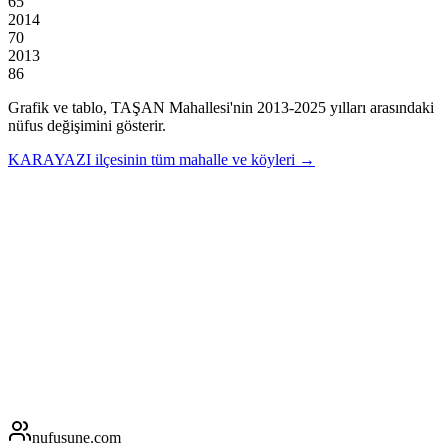
65
2014
70
2013
86
Grafik ve tablo,
TAŞAN
Mahallesi'nin
2013
-
2025
yılları arasındaki
nüfus değişimini gösterir.
KARAYAZI
ilçesinin tüm mahalle ve köyleri →
nufusune
.com