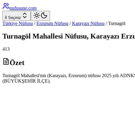
nufusune
.com
İl Seçiniz
Türkiye Nüfusu
/
Erzurum
Nüfusu
/
Karayazı
Nüfusu
/
Turnagöl
Turnagöl
Mahallesi Nüfusu,
Karayazı
Erz
413
Özet
Turnagöl Mahallesi'nin (Karayazı, Erzurum) nüfusu 2025 yılı ADNKS ve
(BÜYÜKŞEHİR İLÇE).