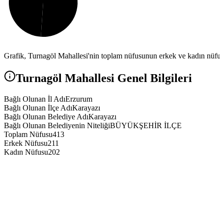
Grafik,
Turnagöl
Mahallesi'nin toplam nüfusunun erkek ve kadın nüfus 
Turnagöl
Mahallesi Genel Bilgileri
Bağlı Olunan İl Adı
Erzurum
Bağlı Olunan İlçe Adı
Karayazı
Bağlı Olunan Belediye Adı
Karayazı
Bağlı Olunan Belediyenin Niteliği
BÜYÜKŞEHİR İLÇE
Toplam Nüfusu
413
Erkek Nüfusu
211
Kadın Nüfusu
202