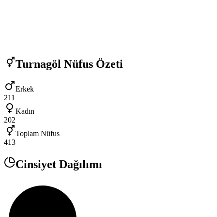
Turnagöl
Nüfus Özeti
Erkek
211
Kadın
202
Toplam Nüfus
413
Cinsiyet Dağılımı