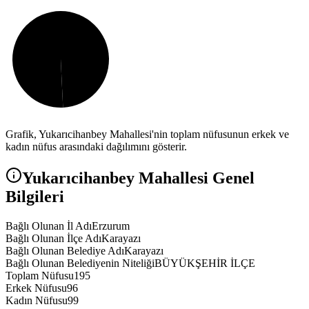
Grafik,
Yukarıcihanbey
Mahallesi'nin toplam nüfusunun erkek ve
kadın nüfus arasındaki dağılımını gösterir.
Yukarıcihanbey
Mahallesi Genel
Bilgileri
Bağlı Olunan İl Adı
Erzurum
Bağlı Olunan İlçe Adı
Karayazı
Bağlı Olunan Belediye Adı
Karayazı
Bağlı Olunan Belediyenin Niteliği
BÜYÜKŞEHİR İLÇE
Toplam Nüfusu
195
Erkek Nüfusu
96
Kadın Nüfusu
99