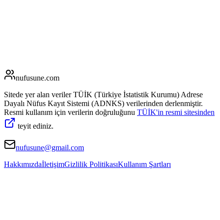
nufusune
.com
Sitede yer alan veriler TÜİK (Türkiye İstatistik Kurumu) Adrese
Dayalı Nüfus Kayıt Sistemi (ADNKS) verilerinden derlenmiştir.
Resmi kullanım için verilerin doğruluğunu
TÜİK'in resmi sitesinden
teyit ediniz.
nufusune@gmail.com
Hakkımızda
İletişim
Gizlilik Politikası
Kullanım Şartları