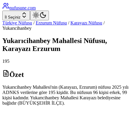
nufusune
.com
İl Seçiniz
Türkiye Nüfusu
/
Erzurum
Nüfusu
/
Karayazı
Nüfusu
/
Yukarıcihanbey
Yukarıcihanbey
Mahallesi Nüfusu,
Karayazı
Erzurum
195
Özet
Yukarıcihanbey Mahallesi'nin (Karayazı, Erzurum) nüfusu 2025 yılı
ADNKS verilerine göre 195 kişidir. Bu nüfusun 96 kişisi erkek, 99
kişisi kadındır. Yukarıcihanbey Mahallesi Karayazı belediyesine
bağlıdır (BÜYÜKŞEHİR İLÇE).