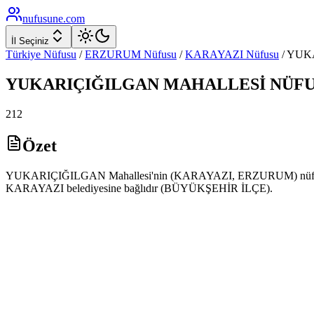
nufusune
.com
İl Seçiniz
Türkiye Nüfusu
/
ERZURUM
Nüfusu
/
KARAYAZI
Nüfusu
/
YUK
YUKARIÇIĞILGAN
MAHALLESİ NÜFU
212
Özet
YUKARIÇIĞILGAN Mahallesi'nin (KARAYAZI, ERZURUM) nüfusu 2025
KARAYAZI belediyesine bağlıdır (BÜYÜKŞEHİR İLÇE).