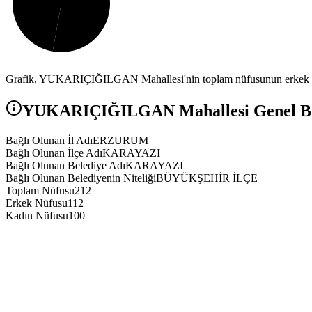
Grafik,
YUKARIÇIĞILGAN
Mahallesi'nin toplam nüfusunun erkek v
YUKARIÇIĞILGAN
Mahallesi Genel Bi
Bağlı Olunan İl Adı
ERZURUM
Bağlı Olunan İlçe Adı
KARAYAZI
Bağlı Olunan Belediye Adı
KARAYAZI
Bağlı Olunan Belediyenin Niteliği
BÜYÜKŞEHİR İLÇE
Toplam Nüfusu
212
Erkek Nüfusu
112
Kadın Nüfusu
100