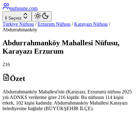
nufusune
.com
İl Seçiniz
Türkiye Nüfusu
/
Erzurum
Nüfusu
/
Karayazı
Nüfusu
/
Abdurrahmanköy
Abdurrahmanköy
Mahallesi Nüfusu,
Karayazı
Erzurum
216
Özet
Abdurrahmanköy Mahallesi'nin (Karayazı, Erzurum) nüfusu 2025
yılı ADNKS verilerine göre 216 kişidir. Bu nüfusun 114 kişisi
erkek, 102 kişisi kadındır. Abdurrahmanköy Mahallesi Karayazı
belediyesine bağlıdır (BÜYÜKŞEHİR İLÇE).