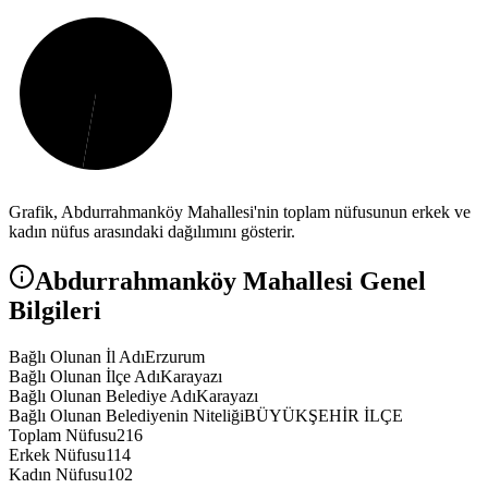
Grafik,
Abdurrahmanköy
Mahallesi'nin toplam nüfusunun erkek ve
kadın nüfus arasındaki dağılımını gösterir.
Abdurrahmanköy
Mahallesi Genel
Bilgileri
Bağlı Olunan İl Adı
Erzurum
Bağlı Olunan İlçe Adı
Karayazı
Bağlı Olunan Belediye Adı
Karayazı
Bağlı Olunan Belediyenin Niteliği
BÜYÜKŞEHİR İLÇE
Toplam Nüfusu
216
Erkek Nüfusu
114
Kadın Nüfusu
102