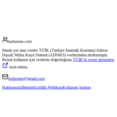
nufusune
.com
Sitede yer alan veriler TÜİK (Türkiye İstatistik Kurumu) Adrese
Dayalı Nüfus Kayıt Sistemi (ADNKS) verilerinden derlenmiştir.
Resmi kullanım için verilerin doğruluğunu
TÜİK'in resmi sitesinden
teyit ediniz.
nufusune@gmail.com
Hakkımızda
İletişim
Gizlilik Politikası
Kullanım Şartları