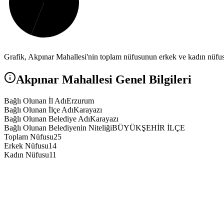
Grafik,
Akpınar
Mahallesi'nin toplam nüfusunun erkek ve kadın nüfus a
Akpınar
Mahallesi Genel Bilgileri
Bağlı Olunan İl Adı
Erzurum
Bağlı Olunan İlçe Adı
Karayazı
Bağlı Olunan Belediye Adı
Karayazı
Bağlı Olunan Belediyenin Niteliği
BÜYÜKŞEHİR İLÇE
Toplam Nüfusu
25
Erkek Nüfusu
14
Kadın Nüfusu
11