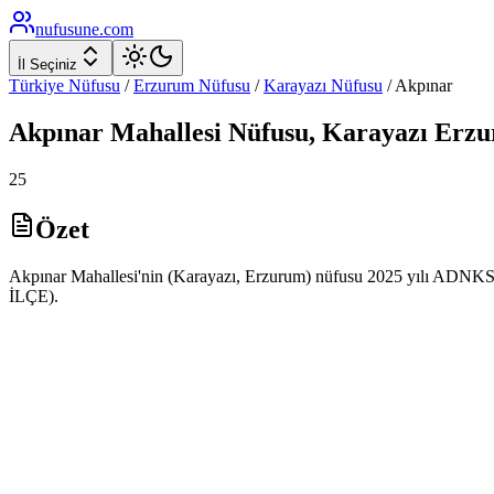
nufusune
.com
İl Seçiniz
Türkiye Nüfusu
/
Erzurum
Nüfusu
/
Karayazı
Nüfusu
/
Akpınar
Akpınar
Mahallesi Nüfusu,
Karayazı
Erz
25
Özet
Akpınar Mahallesi'nin (Karayazı, Erzurum) nüfusu 2025 yılı ADNKS v
İLÇE).