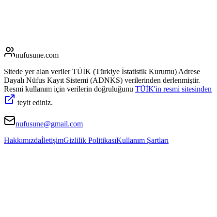
nufusune
.com
Sitede yer alan veriler TÜİK (Türkiye İstatistik Kurumu) Adrese
Dayalı Nüfus Kayıt Sistemi (ADNKS) verilerinden derlenmiştir.
Resmi kullanım için verilerin doğruluğunu
TÜİK'in resmi sitesinden
teyit ediniz.
nufusune@gmail.com
Hakkımızda
İletişim
Gizlilik Politikası
Kullanım Şartları