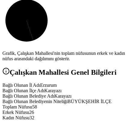
Grafik,
Çalışkan
Mahallesi'nin toplam nüfusunun erkek ve kadın
nüfus arasındaki dağılımını gösterir.
Çalışkan
Mahallesi Genel Bilgileri
Bağlı Olunan İl Adı
Erzurum
Bağlı Olunan İlçe Adı
Karayazı
Bağlı Olunan Belediye Adı
Karayazı
Bağlı Olunan Belediyenin Niteliği
BÜYÜKŞEHİR İLÇE
Toplam Nüfusu
58
Erkek Nüfusu
26
Kadın Nüfusu
32