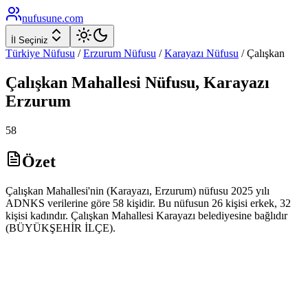
nufusune
.com
İl Seçiniz
Türkiye Nüfusu
/
Erzurum
Nüfusu
/
Karayazı
Nüfusu
/
Çalışkan
Çalışkan
Mahallesi Nüfusu,
Karayazı
Erzurum
58
Özet
Çalışkan Mahallesi'nin (Karayazı, Erzurum) nüfusu 2025 yılı
ADNKS verilerine göre 58 kişidir. Bu nüfusun 26 kişisi erkek, 32
kişisi kadındır. Çalışkan Mahallesi Karayazı belediyesine bağlıdır
(BÜYÜKŞEHİR İLÇE).