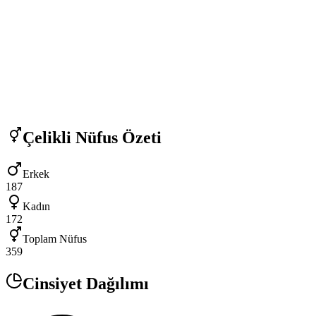
Çelikli
Nüfus Özeti
Erkek
187
Kadın
172
Toplam Nüfus
359
Cinsiyet Dağılımı