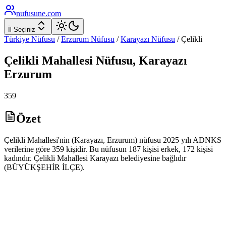
nufusune
.com
İl Seçiniz
Türkiye Nüfusu
/
Erzurum
Nüfusu
/
Karayazı
Nüfusu
/
Çelikli
Çelikli
Mahallesi Nüfusu,
Karayazı
Erzurum
359
Özet
Çelikli Mahallesi'nin (Karayazı, Erzurum) nüfusu 2025 yılı ADNKS
verilerine göre 359 kişidir. Bu nüfusun 187 kişisi erkek, 172 kişisi
kadındır. Çelikli Mahallesi Karayazı belediyesine bağlıdır
(BÜYÜKŞEHİR İLÇE).