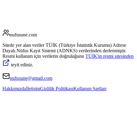
nufusune
.com
Sitede yer alan veriler TÜİK (Türkiye İstatistik Kurumu) Adrese
Dayalı Nüfus Kayıt Sistemi (ADNKS) verilerinden derlenmiştir.
Resmi kullanım için verilerin doğruluğunu
TÜİK'in resmi sitesinden
teyit ediniz.
nufusune@gmail.com
Hakkımızda
İletişim
Gizlilik Politikası
Kullanım Şartları