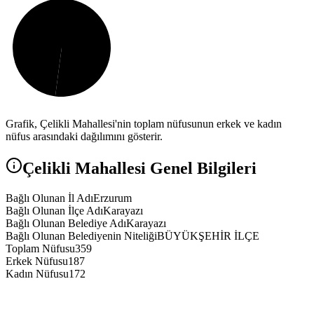
Grafik,
Çelikli
Mahallesi'nin toplam nüfusunun erkek ve kadın
nüfus arasındaki dağılımını gösterir.
Çelikli
Mahallesi Genel Bilgileri
Bağlı Olunan İl Adı
Erzurum
Bağlı Olunan İlçe Adı
Karayazı
Bağlı Olunan Belediye Adı
Karayazı
Bağlı Olunan Belediyenin Niteliği
BÜYÜKŞEHİR İLÇE
Toplam Nüfusu
359
Erkek Nüfusu
187
Kadın Nüfusu
172