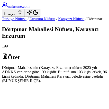
nufusune
.com
İl Seçiniz
Türkiye Nüfusu
/
Erzurum
Nüfusu
/
Karayazı
Nüfusu
/
Dörtpınar
Dörtpınar
Mahallesi Nüfusu,
Karayazı
Erzurum
199
Özet
Dörtpınar Mahallesi'nin (Karayazı, Erzurum) nüfusu 2025 yılı
ADNKS verilerine göre 199 kişidir. Bu nüfusun 103 kişisi erkek, 96
kişisi kadındır. Dörtpınar Mahallesi Karayazı belediyesine bağlıdır
(BÜYÜKŞEHİR İLÇE).