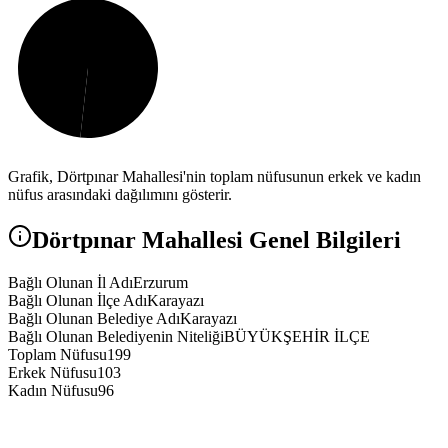
Grafik,
Dörtpınar
Mahallesi'nin toplam nüfusunun erkek ve kadın
nüfus arasındaki dağılımını gösterir.
Dörtpınar
Mahallesi Genel Bilgileri
Bağlı Olunan İl Adı
Erzurum
Bağlı Olunan İlçe Adı
Karayazı
Bağlı Olunan Belediye Adı
Karayazı
Bağlı Olunan Belediyenin Niteliği
BÜYÜKŞEHİR İLÇE
Toplam Nüfusu
199
Erkek Nüfusu
103
Kadın Nüfusu
96