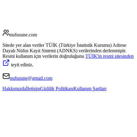
nufusune
.com
Sitede yer alan veriler TÜİK (Türkiye İstatistik Kurumu) Adrese
Dayalı Nüfus Kayıt Sistemi (ADNKS) verilerinden derlenmiştir.
Resmi kullanım için verilerin doğruluğunu
TÜİK'in resmi sitesinden
teyit ediniz.
nufusune@gmail.com
Hakkımızda
İletişim
Gizlilik Politikası
Kullanım Şartları