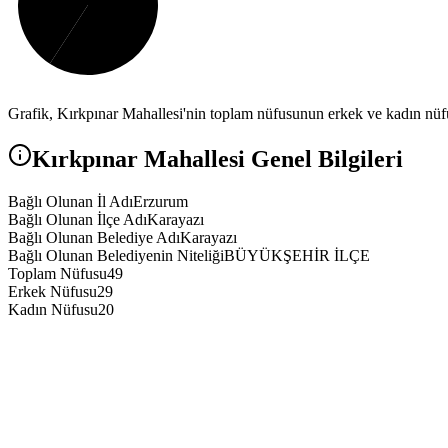
Grafik,
Kırkpınar
Mahallesi'nin toplam nüfusunun erkek ve kadın nüfus
Kırkpınar
Mahallesi Genel Bilgileri
Bağlı Olunan İl Adı
Erzurum
Bağlı Olunan İlçe Adı
Karayazı
Bağlı Olunan Belediye Adı
Karayazı
Bağlı Olunan Belediyenin Niteliği
BÜYÜKŞEHİR İLÇE
Toplam Nüfusu
49
Erkek Nüfusu
29
Kadın Nüfusu
20