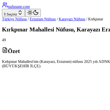
nufusune
.com
İl Seçiniz
Türkiye Nüfusu
/
Erzurum
Nüfusu
/
Karayazı
Nüfusu
/
Kırkpınar
Kırkpınar
Mahallesi Nüfusu,
Karayazı
Er
49
Özet
Kırkpınar Mahallesi'nin (Karayazı, Erzurum) nüfusu 2025 yılı ADNKS ve
(BÜYÜKŞEHİR İLÇE).