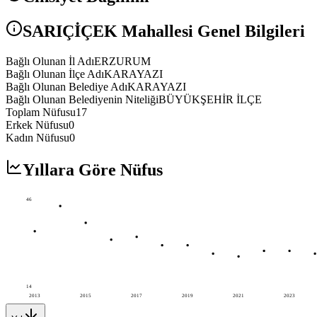
SARIÇİÇEK
Mahallesi Genel Bilgileri
Bağlı Olunan İl Adı
ERZURUM
Bağlı Olunan İlçe Adı
KARAYAZI
Bağlı Olunan Belediye Adı
KARAYAZI
Bağlı Olunan Belediyenin Niteliği
BÜYÜKŞEHİR İLÇE
Toplam Nüfusu
17
Erkek Nüfusu
0
Kadın Nüfusu
0
Yıllara Göre Nüfus
46
14
2013
2015
2017
2019
2021
2023