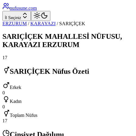
nufusune
.com
İl Seçiniz
ERZURUM
/
KARAYAZI
/
SARIÇİÇEK
SARIÇİÇEK
MAHALLESİ NÜFUSU,
KARAYAZI
ERZURUM
17
SARIÇİÇEK
Nüfus Özeti
Erkek
0
Kadın
0
Toplam Nüfus
17
Cinsiyet Dağılımı