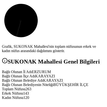
Grafik,
SUKONAK
Mahallesi'nin toplam nüfusunun erkek ve
kadın nüfus arasındaki dağılımını gösterir.
SUKONAK
Mahallesi Genel Bilgileri
Bağlı Olunan İl Adı
ERZURUM
Bağlı Olunan İlçe Adı
KARAYAZI
Bağlı Olunan Belediye Adı
KARAYAZI
Bağlı Olunan Belediyenin Niteliği
BÜYÜKŞEHİR İLÇE
Toplam Nüfusu
263
Erkek Nüfusu
143
Kadın Nüfusu
120