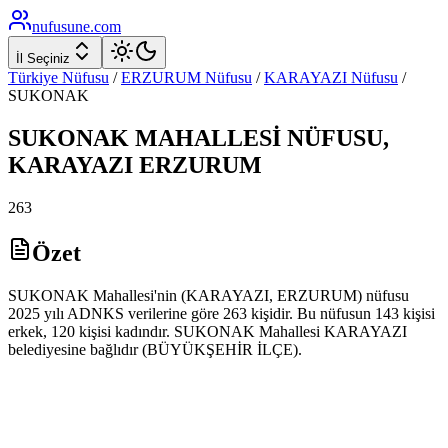
nufusune
.com
İl Seçiniz
Türkiye Nüfusu
/
ERZURUM
Nüfusu
/
KARAYAZI
Nüfusu
/
SUKONAK
SUKONAK
MAHALLESİ NÜFUSU,
KARAYAZI
ERZURUM
263
Özet
SUKONAK Mahallesi'nin (KARAYAZI, ERZURUM) nüfusu
2025 yılı ADNKS verilerine göre 263 kişidir. Bu nüfusun 143 kişisi
erkek, 120 kişisi kadındır. SUKONAK Mahallesi KARAYAZI
belediyesine bağlıdır (BÜYÜKŞEHİR İLÇE).