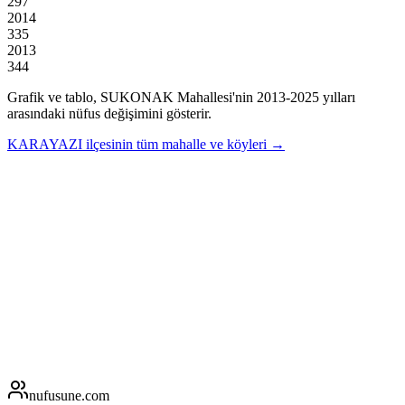
297
2014
335
2013
344
Grafik ve tablo,
SUKONAK
Mahallesi'nin
2013
-
2025
yılları
arasındaki nüfus değişimini gösterir.
KARAYAZI
ilçesinin tüm mahalle ve köyleri →
nufusune
.com