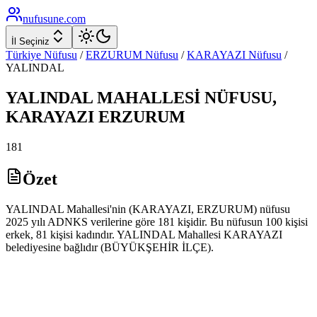
nufusune
.com
İl Seçiniz
Türkiye Nüfusu
/
ERZURUM
Nüfusu
/
KARAYAZI
Nüfusu
/
YALINDAL
YALINDAL
MAHALLESİ NÜFUSU,
KARAYAZI
ERZURUM
181
Özet
YALINDAL Mahallesi'nin (KARAYAZI, ERZURUM) nüfusu
2025 yılı ADNKS verilerine göre 181 kişidir. Bu nüfusun 100 kişisi
erkek, 81 kişisi kadındır. YALINDAL Mahallesi KARAYAZI
belediyesine bağlıdır (BÜYÜKŞEHİR İLÇE).