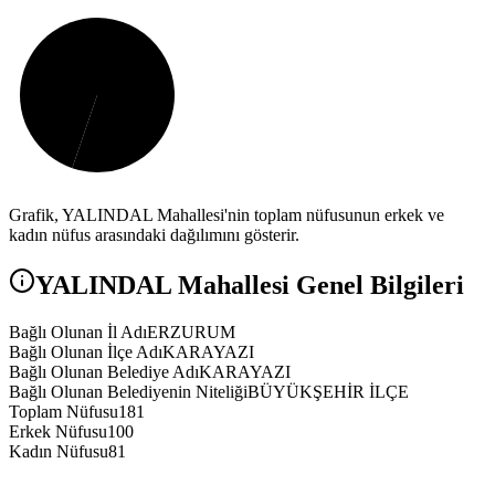
Grafik,
YALINDAL
Mahallesi'nin toplam nüfusunun erkek ve
kadın nüfus arasındaki dağılımını gösterir.
YALINDAL
Mahallesi Genel Bilgileri
Bağlı Olunan İl Adı
ERZURUM
Bağlı Olunan İlçe Adı
KARAYAZI
Bağlı Olunan Belediye Adı
KARAYAZI
Bağlı Olunan Belediyenin Niteliği
BÜYÜKŞEHİR İLÇE
Toplam Nüfusu
181
Erkek Nüfusu
100
Kadın Nüfusu
81