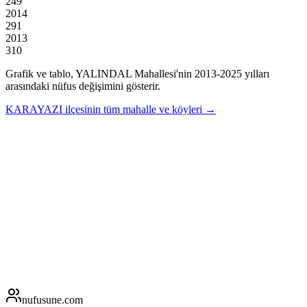
249
2014
291
2013
310
Grafik ve tablo,
YALINDAL
Mahallesi'nin
2013
-
2025
yılları
arasındaki nüfus değişimini gösterir.
KARAYAZI
ilçesinin tüm mahalle ve köyleri →
nufusune
.com