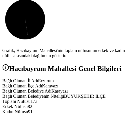
Grafik,
Hacıbayram
Mahallesi'nin toplam nüfusunun erkek ve kadın
nüfus arasındaki dağılımını gösterir.
Hacıbayram
Mahallesi Genel Bilgileri
Bağlı Olunan İl Adı
Erzurum
Bağlı Olunan İlçe Adı
Karayazı
Bağlı Olunan Belediye Adı
Karayazı
Bağlı Olunan Belediyenin Niteliği
BÜYÜKŞEHİR İLÇE
Toplam Nüfusu
173
Erkek Nüfusu
82
Kadın Nüfusu
91