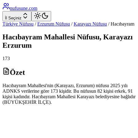
nufusune
.com
İl Seçiniz
Türkiye Nüfusu
/
Erzurum
Nüfusu
/
Karayazı
Nüfusu
/
Hacıbayram
Hacıbayram
Mahallesi Nüfusu,
Karayazı
Erzurum
173
Özet
Hacıbayram Mahallesi'nin (Karayazı, Erzurum) nüfusu 2025 yılı
ADNKS verilerine göre 173 kişidir. Bu nüfusun 82 kişisi erkek, 91
kişisi kadındır. Hacıbayram Mahallesi Karayazı belediyesine bağlıdır
(BÜYÜKŞEHİR İLÇE).