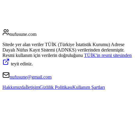
nufusune
.com
Sitede yer alan veriler TÜİK (Türkiye İstatistik Kurumu) Adrese
Dayalı Nüfus Kayıt Sistemi (ADNKS) verilerinden derlenmiştir.
Resmi kullanım için verilerin doğruluğunu
TÜİK'in resmi sitesinden
teyit ediniz.
nufusune@gmail.com
Hakkımızda
İletişim
Gizlilik Politikası
Kullanım Şartları