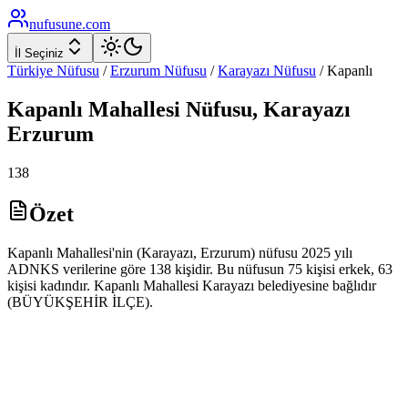
nufusune
.com
İl Seçiniz
Türkiye Nüfusu
/
Erzurum
Nüfusu
/
Karayazı
Nüfusu
/
Kapanlı
Kapanlı
Mahallesi Nüfusu,
Karayazı
Erzurum
138
Özet
Kapanlı Mahallesi'nin (Karayazı, Erzurum) nüfusu 2025 yılı
ADNKS verilerine göre 138 kişidir. Bu nüfusun 75 kişisi erkek, 63
kişisi kadındır. Kapanlı Mahallesi Karayazı belediyesine bağlıdır
(BÜYÜKŞEHİR İLÇE).