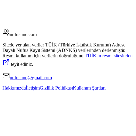
nufusune
.com
Sitede yer alan veriler TÜİK (Türkiye İstatistik Kurumu) Adrese
Dayalı Nüfus Kayıt Sistemi (ADNKS) verilerinden derlenmiştir.
Resmi kullanım için verilerin doğruluğunu
TÜİK'in resmi sitesinden
teyit ediniz.
nufusune@gmail.com
Hakkımızda
İletişim
Gizlilik Politikası
Kullanım Şartları