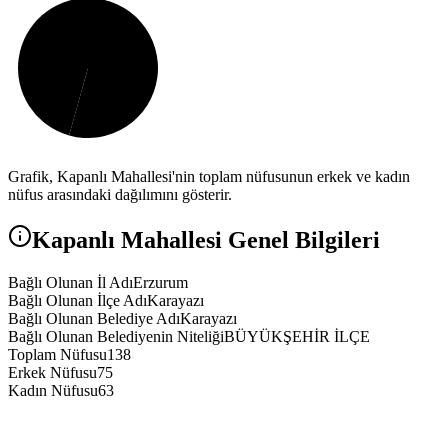
Grafik,
Kapanlı
Mahallesi'nin toplam nüfusunun erkek ve kadın
nüfus arasındaki dağılımını gösterir.
Kapanlı
Mahallesi Genel Bilgileri
Bağlı Olunan İl Adı
Erzurum
Bağlı Olunan İlçe Adı
Karayazı
Bağlı Olunan Belediye Adı
Karayazı
Bağlı Olunan Belediyenin Niteliği
BÜYÜKŞEHİR İLÇE
Toplam Nüfusu
138
Erkek Nüfusu
75
Kadın Nüfusu
63