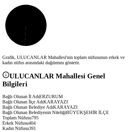
Grafik,
ULUCANLAR
Mahallesi'nin toplam nüfusunun erkek ve
kadın nüfus arasındaki dağılımını gösterir.
ULUCANLAR
Mahallesi Genel
Bilgileri
Bağlı Olunan İl Adı
ERZURUM
Bağlı Olunan İlçe Adı
KARAYAZI
Bağlı Olunan Belediye Adı
KARAYAZI
Bağlı Olunan Belediyenin Niteliği
BÜYÜKŞEHİR İLÇE
Toplam Nüfusu
795
Erkek Nüfusu
404
Kadın Nüfusu
391