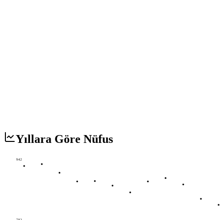
Yıllara Göre Nüfus
942
782