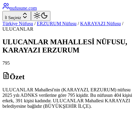
nufusune
.com
İl Seçiniz
Türkiye Nüfusu
/
ERZURUM
Nüfusu
/
KARAYAZI
Nüfusu
/
ULUCANLAR
ULUCANLAR
MAHALLESİ NÜFUSU,
KARAYAZI
ERZURUM
795
Özet
ULUCANLAR Mahallesi'nin (KARAYAZI, ERZURUM) nüfusu
2025 yılı ADNKS verilerine göre 795 kişidir. Bu nüfusun 404 kişisi
erkek, 391 kişisi kadındır. ULUCANLAR Mahallesi KARAYAZI
belediyesine bağlıdır (BÜYÜKŞEHİR İLÇE).