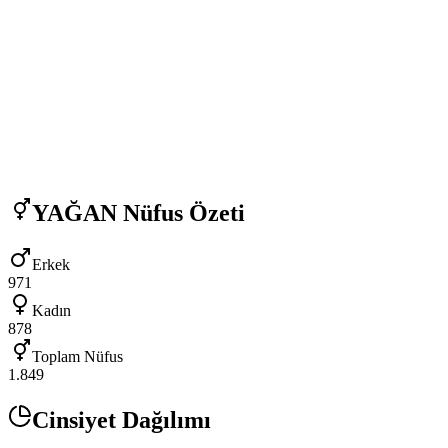
YAĞAN
Nüfus Özeti
Erkek
971
Kadın
878
Toplam Nüfus
1.849
Cinsiyet Dağılımı