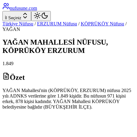
nufusune
.com
İl Seçiniz
Türkiye Nüfusu
/
ERZURUM
Nüfusu
/
KÖPRÜKÖY
Nüfusu
/
YAĞAN
YAĞAN
MAHALLESİ NÜFUSU,
KÖPRÜKÖY
ERZURUM
1.849
Özet
YAĞAN Mahallesi'nin (KÖPRÜKÖY, ERZURUM) nüfusu 2025
yılı ADNKS verilerine göre 1.849 kişidir. Bu nüfusun 971 kişisi
erkek, 878 kişisi kadındır. YAĞAN Mahallesi KÖPRÜKÖY
belediyesine bağlıdır (BÜYÜKŞEHİR İLÇE).