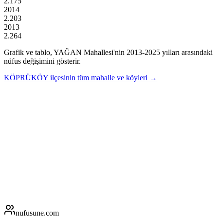
2.175
2014
2.203
2013
2.264
Grafik ve tablo,
YAĞAN
Mahallesi'nin
2013
-
2025
yılları arasındaki
nüfus değişimini gösterir.
KÖPRÜKÖY
ilçesinin tüm mahalle ve köyleri →
nufusune
.com