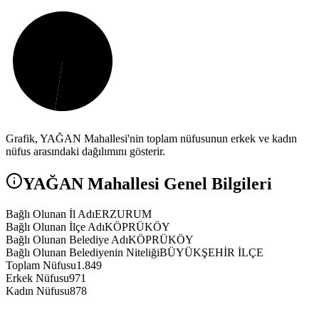
Grafik,
YAĞAN
Mahallesi'nin toplam nüfusunun erkek ve kadın
nüfus arasındaki dağılımını gösterir.
YAĞAN
Mahallesi Genel Bilgileri
Bağlı Olunan İl Adı
ERZURUM
Bağlı Olunan İlçe Adı
KÖPRÜKÖY
Bağlı Olunan Belediye Adı
KÖPRÜKÖY
Bağlı Olunan Belediyenin Niteliği
BÜYÜKŞEHİR İLÇE
Toplam Nüfusu
1.849
Erkek Nüfusu
971
Kadın Nüfusu
878