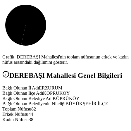
Grafik,
DEREBAŞI
Mahallesi'nin toplam nüfusunun erkek ve kadın
nüfus arasındaki dağılımını gösterir.
DEREBAŞI
Mahallesi Genel Bilgileri
Bağlı Olunan İl Adı
ERZURUM
Bağlı Olunan İlçe Adı
KÖPRÜKÖY
Bağlı Olunan Belediye Adı
KÖPRÜKÖY
Bağlı Olunan Belediyenin Niteliği
BÜYÜKŞEHİR İLÇE
Toplam Nüfusu
82
Erkek Nüfusu
44
Kadın Nüfusu
38