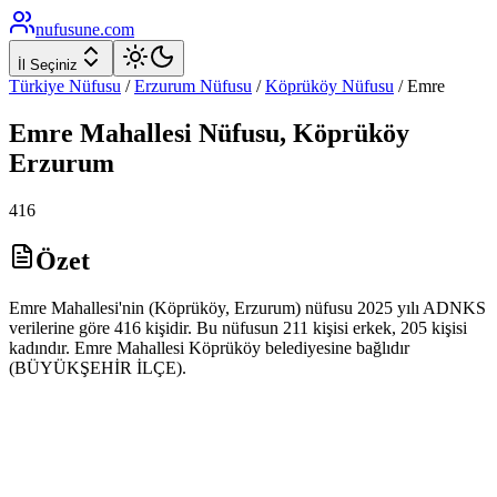
nufusune
.com
İl Seçiniz
Türkiye Nüfusu
/
Erzurum
Nüfusu
/
Köprüköy
Nüfusu
/
Emre
Emre
Mahallesi Nüfusu,
Köprüköy
Erzurum
416
Özet
Emre Mahallesi'nin (Köprüköy, Erzurum) nüfusu 2025 yılı ADNKS
verilerine göre 416 kişidir. Bu nüfusun 211 kişisi erkek, 205 kişisi
kadındır. Emre Mahallesi Köprüköy belediyesine bağlıdır
(BÜYÜKŞEHİR İLÇE).