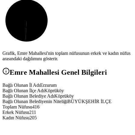
Grafik,
Emre
Mahallesi'nin toplam nüfusunun erkek ve kadın nüfus
arasındaki dağılımını gösterir.
Emre
Mahallesi Genel Bilgileri
Bağlı Olunan İl Adı
Erzurum
Bağlı Olunan İlçe Adı
Köprüköy
Bağlı Olunan Belediye Adı
Köprüköy
Bağlı Olunan Belediyenin Niteliği
BÜYÜKŞEHİR İLÇE
Toplam Nüfusu
416
Erkek Nüfusu
211
Kadın Nüfusu
205