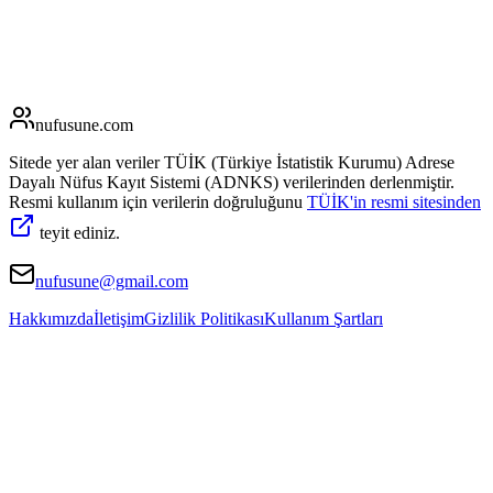
nufusune
.com
Sitede yer alan veriler TÜİK (Türkiye İstatistik Kurumu) Adrese
Dayalı Nüfus Kayıt Sistemi (ADNKS) verilerinden derlenmiştir.
Resmi kullanım için verilerin doğruluğunu
TÜİK'in resmi sitesinden
teyit ediniz.
nufusune@gmail.com
Hakkımızda
İletişim
Gizlilik Politikası
Kullanım Şartları