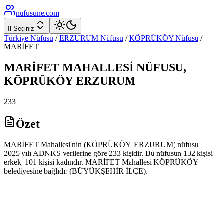
nufusune
.com
İl Seçiniz
Türkiye Nüfusu
/
ERZURUM
Nüfusu
/
KÖPRÜKÖY
Nüfusu
/
MARİFET
MARİFET
MAHALLESİ NÜFUSU,
KÖPRÜKÖY
ERZURUM
233
Özet
MARİFET Mahallesi'nin (KÖPRÜKÖY, ERZURUM) nüfusu
2025 yılı ADNKS verilerine göre 233 kişidir. Bu nüfusun 132 kişisi
erkek, 101 kişisi kadındır. MARİFET Mahallesi KÖPRÜKÖY
belediyesine bağlıdır (BÜYÜKŞEHİR İLÇE).