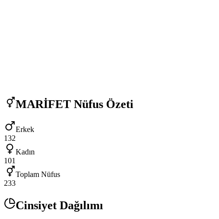
MARİFET
Nüfus Özeti
Erkek
132
Kadın
101
Toplam Nüfus
233
Cinsiyet Dağılımı