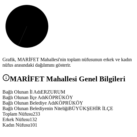
Grafik,
MARİFET
Mahallesi'nin toplam nüfusunun erkek ve kadın
nüfus arasındaki dağılımını gösterir.
MARİFET
Mahallesi Genel Bilgileri
Bağlı Olunan İl Adı
ERZURUM
Bağlı Olunan İlçe Adı
KÖPRÜKÖY
Bağlı Olunan Belediye Adı
KÖPRÜKÖY
Bağlı Olunan Belediyenin Niteliği
BÜYÜKŞEHİR İLÇE
Toplam Nüfusu
233
Erkek Nüfusu
132
Kadın Nüfusu
101