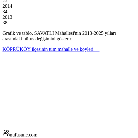
25
2014
34
2013
38
Grafik ve tablo,
SAVATLI
Mahallesi'nin
2013
-
2025
yılları
arasındaki nüfus değişimini gösterir.
KÖPRÜKÖY
ilçesinin tüm mahalle ve köyleri →
nufusune
.com