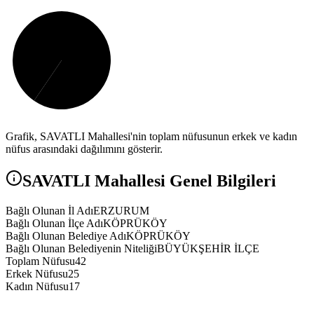
Grafik,
SAVATLI
Mahallesi'nin toplam nüfusunun erkek ve kadın
nüfus arasındaki dağılımını gösterir.
SAVATLI
Mahallesi Genel Bilgileri
Bağlı Olunan İl Adı
ERZURUM
Bağlı Olunan İlçe Adı
KÖPRÜKÖY
Bağlı Olunan Belediye Adı
KÖPRÜKÖY
Bağlı Olunan Belediyenin Niteliği
BÜYÜKŞEHİR İLÇE
Toplam Nüfusu
42
Erkek Nüfusu
25
Kadın Nüfusu
17