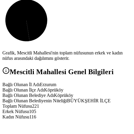
Grafik,
Mescitli
Mahallesi'nin toplam nüfusunun erkek ve kadın
nüfus arasındaki dağılımını gösterir.
Mescitli
Mahallesi Genel Bilgileri
Bağlı Olunan İl Adı
Erzurum
Bağlı Olunan İlçe Adı
Köprüköy
Bağlı Olunan Belediye Adı
Köprüköy
Bağlı Olunan Belediyenin Niteliği
BÜYÜKŞEHİR İLÇE
Toplam Nüfusu
221
Erkek Nüfusu
105
Kadın Nüfusu
116