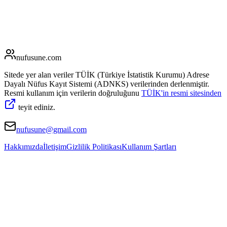
nufusune
.com
Sitede yer alan veriler TÜİK (Türkiye İstatistik Kurumu) Adrese
Dayalı Nüfus Kayıt Sistemi (ADNKS) verilerinden derlenmiştir.
Resmi kullanım için verilerin doğruluğunu
TÜİK'in resmi sitesinden
teyit ediniz.
nufusune@gmail.com
Hakkımızda
İletişim
Gizlilik Politikası
Kullanım Şartları