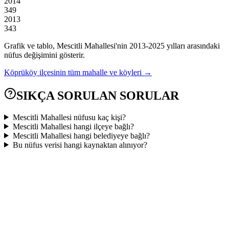
2014
349
2013
343
Grafik ve tablo,
Mescitli
Mahallesi'nin
2013
-
2025
yılları arasındaki
nüfus değişimini gösterir.
Köprüköy
ilçesinin tüm mahalle ve köyleri →
SIKÇA SORULAN SORULAR
Mescitli Mahallesi nüfusu kaç kişi?
Mescitli Mahallesi hangi ilçeye bağlı?
Mescitli Mahallesi hangi belediyeye bağlı?
Bu nüfus verisi hangi kaynaktan alınıyor?