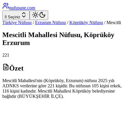
nufusune
.com
İl Seçiniz
Türkiye Nüfusu
/
Erzurum
Nüfusu
/
Köprüköy
Nüfusu
/
Mescitli
Mescitli
Mahallesi Nüfusu,
Köprüköy
Erzurum
221
Özet
Mescitli Mahallesi'nin (Köprüköy, Erzurum) nüfusu 2025 yılı
ADNKS verilerine göre 221 kişidir. Bu nüfusun 105 kişisi erkek,
116 kişisi kadındır. Mescitli Mahallesi Köprüköy belediyesine
bağlıdır (BÜYÜKŞEHİR İLÇE).