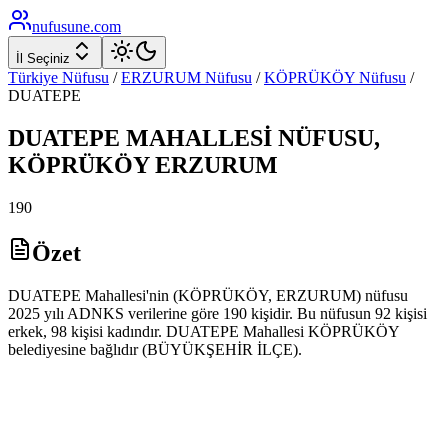
nufusune
.com
İl Seçiniz
Türkiye Nüfusu
/
ERZURUM
Nüfusu
/
KÖPRÜKÖY
Nüfusu
/
DUATEPE
DUATEPE
MAHALLESİ NÜFUSU,
KÖPRÜKÖY
ERZURUM
190
Özet
DUATEPE Mahallesi'nin (KÖPRÜKÖY, ERZURUM) nüfusu
2025 yılı ADNKS verilerine göre 190 kişidir. Bu nüfusun 92 kişisi
erkek, 98 kişisi kadındır. DUATEPE Mahallesi KÖPRÜKÖY
belediyesine bağlıdır (BÜYÜKŞEHİR İLÇE).