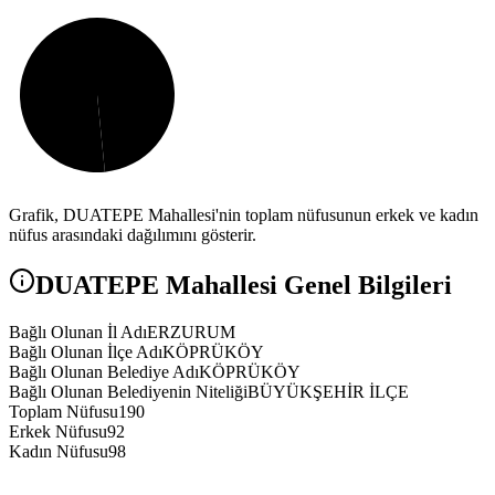
Grafik,
DUATEPE
Mahallesi'nin toplam nüfusunun erkek ve kadın
nüfus arasındaki dağılımını gösterir.
DUATEPE
Mahallesi Genel Bilgileri
Bağlı Olunan İl Adı
ERZURUM
Bağlı Olunan İlçe Adı
KÖPRÜKÖY
Bağlı Olunan Belediye Adı
KÖPRÜKÖY
Bağlı Olunan Belediyenin Niteliği
BÜYÜKŞEHİR İLÇE
Toplam Nüfusu
190
Erkek Nüfusu
92
Kadın Nüfusu
98