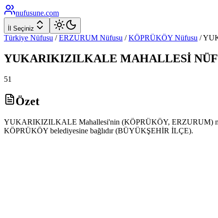
nufusune
.com
İl Seçiniz
Türkiye Nüfusu
/
ERZURUM
Nüfusu
/
KÖPRÜKÖY
Nüfusu
/
YUK
YUKARIKIZILKALE
MAHALLESİ NÜF
51
Özet
YUKARIKIZILKALE Mahallesi'nin (KÖPRÜKÖY, ERZURUM) nüfusu 202
KÖPRÜKÖY belediyesine bağlıdır (BÜYÜKŞEHİR İLÇE).