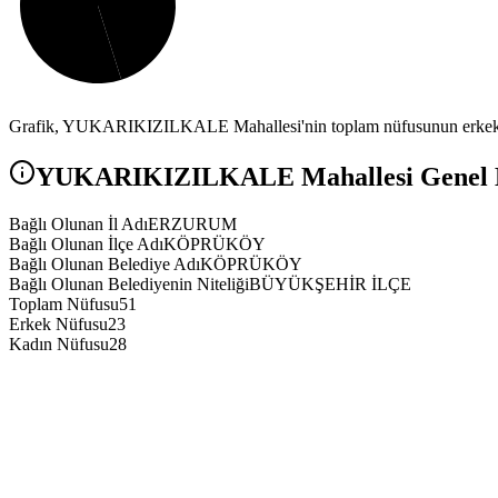
Grafik,
YUKARIKIZILKALE
Mahallesi'nin toplam nüfusunun erkek 
YUKARIKIZILKALE
Mahallesi Genel B
Bağlı Olunan İl Adı
ERZURUM
Bağlı Olunan İlçe Adı
KÖPRÜKÖY
Bağlı Olunan Belediye Adı
KÖPRÜKÖY
Bağlı Olunan Belediyenin Niteliği
BÜYÜKŞEHİR İLÇE
Toplam Nüfusu
51
Erkek Nüfusu
23
Kadın Nüfusu
28